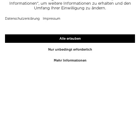
TOP-MARKEN
TOP-KATEGORIEN
Westman Atelier
Lipgloss
Paula's Choice
Highlighter
Chantecaille
Concealer
Diptyque
Make-Up Tools
Byredo
Gesichtspeeling
PHLUR
Make-Up Entferner
Creed
Parfum