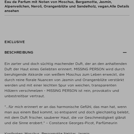
Eau de Parfum mit Noten von Moschus, Bergamotte, Jasmin,
Alpenveilchen, Neroli, Orangenblüte und Sandelholz, vegan.
Alle Details
ansehen
EXCLUSIVE
BESCHREIBUNG
Ein zarter und doch süchtig machender Duft, der an den anhaltenden
Duft der Haut eines Geliebten erinnert. MISSING PERSON wird durch
beruhigende Akkorde von weißem Moschus zum Leben erweckt, die
durch reine florale Nuancen von Jasmin und Orangenblüte verstärkt
werden und mit einer leichten Spur von weichen, transparenten
Hölzern verschmelzen - MISSING PERSON ist rein, provokativ und
unbestreitbar vertraut.
"...für mich erinnert er an das harmonische Gefühl, das man hat, wenn
man aus einem Bad kommt, so entspannt und doch gleichzeitig belebt,
mit dem Duft frischer, sauberer Haut, die vor Geschmeidigkeit glänzt
und die Sinne erobert." – Constance Georges-Picot, Parfümeurin
Kopfnoten: Moschus, Bergamotte Nektar, Jasmin