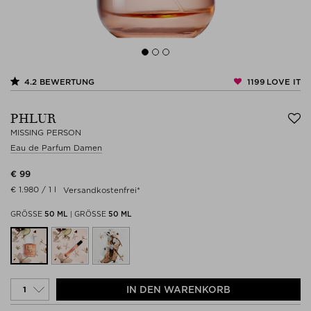
1199
LOVE IT
4.2
BEWERTUNG
PHLUR
MISSING PERSON
Eau de Parfum Damen
€ 99
€ 1.980 / 1 l
Versandkostenfrei*
GRÖSSE
50 ML
|
GRÖSSE
50 ML
IN DEN WARENKORB