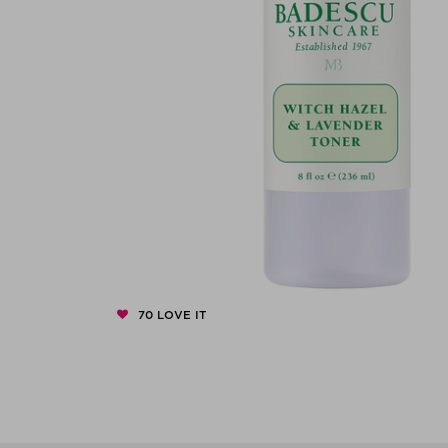
70
LOVE IT