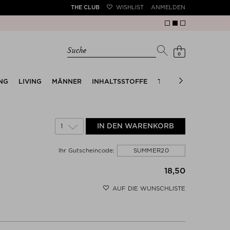
THE CLUB
WISHLIST
ANMELDEN
Suche
0
NG
LIVING
MÄNNER
INHALTSSTOFFE
TRENDS
THE SUMM
1
IN DEN WARENKORB
SUMMER20
Ihr Gutscheincode:
18,50
AUF DIE WUNSCHLISTE