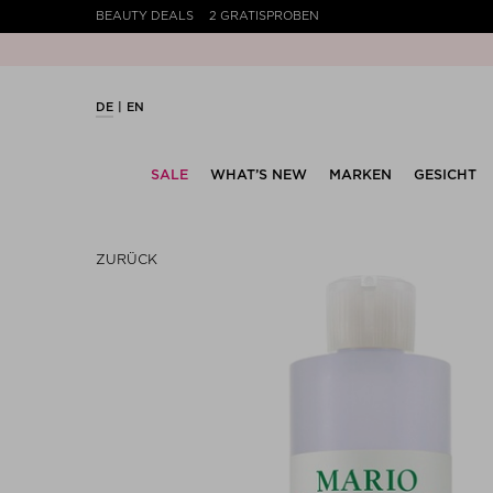
BEAUTY DEALS
2 GRATISPROBEN
DE
EN
SALE
WHAT’S NEW
MARKEN
GESICHT
ZURÜCK