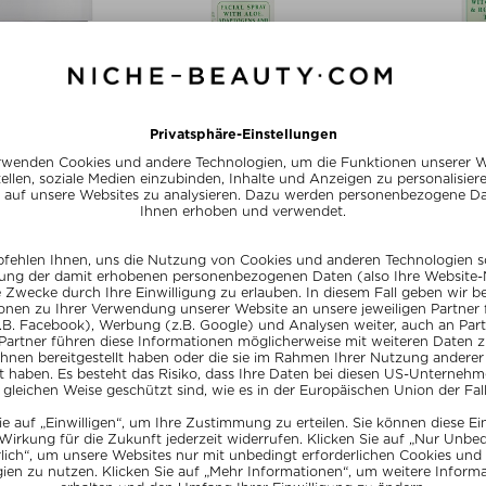
+ weitere Größen
ADESCU
MARIO BADESCU
MARIO
EL UNDER EYE
FACIAL SPRAY WITH ALOE,
WITCH HAZE
HES
ADAPTOGENS & COCONUT WATER
T
& Masken
Gesichtssprays
Gesic
 Stück
17,50 / 236 ml
18,50
R20
SUMMER20
SU