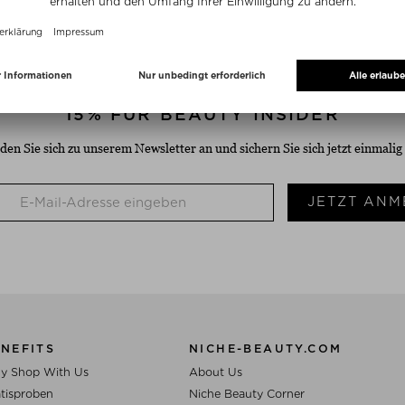
VERSANDKOSTENFREI
KOSTENLOSER RÜCKVER
Ab $‌35.00*
14 Tage Rückgabefrist
15% FÜR BEAUTY INSIDER
den Sie sich zu unserem Newsletter an und sichern Sie sich jetzt einmalig
JETZT ANM
NEFITS
NICHE-BEAUTY.COM
y Shop With Us
About Us
tisproben
Niche Beauty Corner