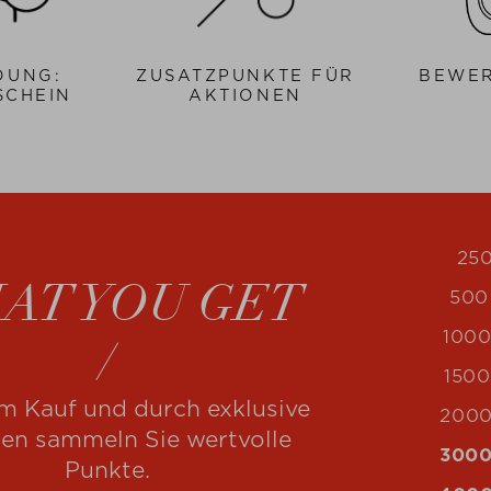
DUNG:
ZUSATZPUNKTE FÜR
BEWE
SCHEIN
AKTIONEN
25
AT YOU GET
500
100
150
m Kauf und durch exklusive
200
en sammeln Sie wertvolle
3000
Punkte.