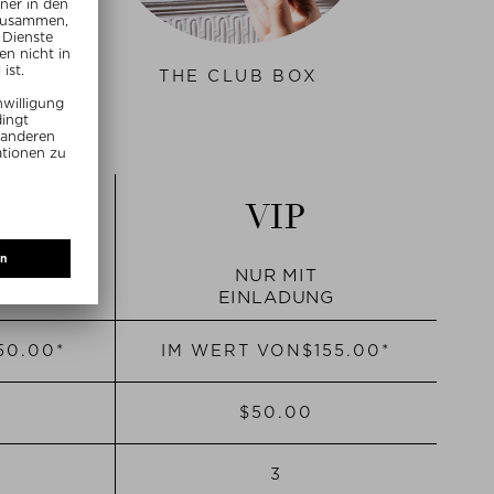
ONS
THE CLUB BOX
S
VIP
NUR MIT
KTE
EINLADUNG
‌50.00*
IM WERT VON
$‌155.00*
$‌50.00
3