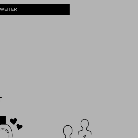
WEITER
T