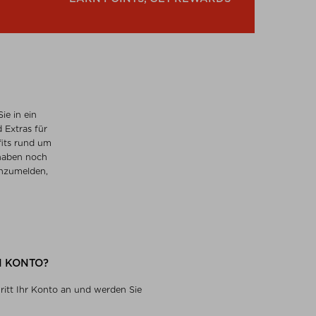
ie in ein
 Extras für
fits rund um
 haben noch
anzumelden,
N KONTO?
hritt Ihr Konto an und werden Sie