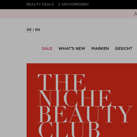
BEAUTY DEALS
2 GRATISPROBEN
N
DE
EN
SALE
WHAT’S NEW
MARKEN
GESICHT
THE
NICHE
BEAUTY
CLUB