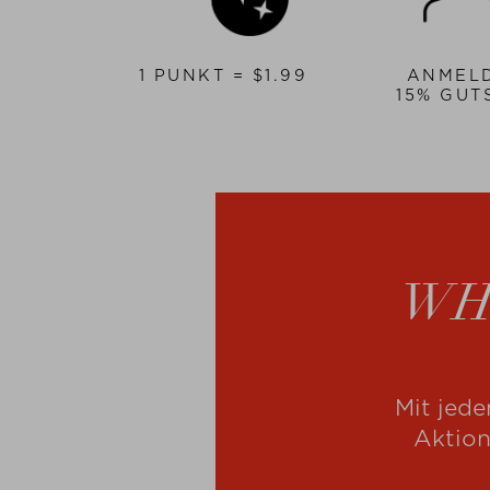
1 PUNKT = $‌1.99
ANMEL
15% GUT
WH
Mit jede
Aktion