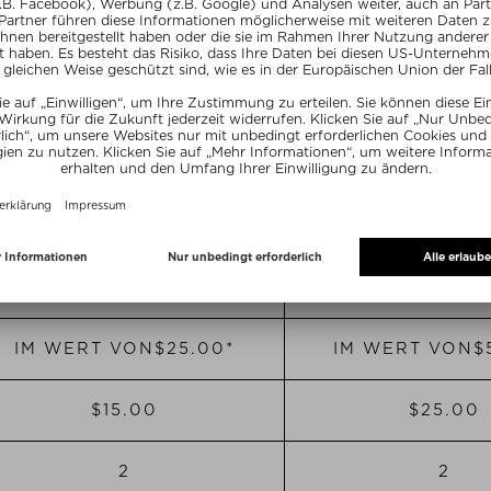
URTSTAGSGESCHENK
EARLY NOTIFICATI
ESS
EX
ENTI
CLU
AL
IVE
BASE LEVEL
AB 750 PUN
IM WERT VON
$‌25.00*
IM WERT VON
$
$‌15.00
$‌25.00
2
2