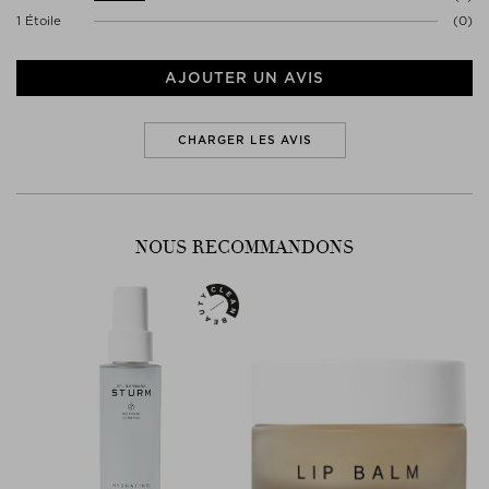
répondent à la norme de notre CLEAN Guide.
1 Étoile
(0)
Apprenez-en plus dans the STUDIO au sujet
DU NICHE CLEAN
GUIDE
!
AJOUTER UN AVIS
CHARGER LES AVIS
NOUS RECOMMANDONS