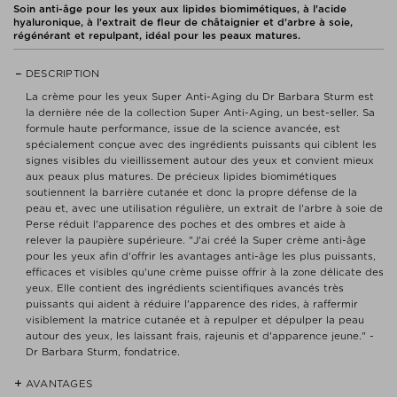
Soin anti-âge pour les yeux aux lipides biomimétiques, à l'acide
hyaluronique, à l'extrait de fleur de châtaignier et d'arbre à soie,
régénérant et repulpant, idéal pour les peaux matures.
DESCRIPTION
La crème pour les yeux Super Anti-Aging du Dr Barbara Sturm est
la dernière née de la collection Super Anti-Aging, un best-seller. Sa
formule haute performance, issue de la science avancée, est
spécialement conçue avec des ingrédients puissants qui ciblent les
signes visibles du vieillissement autour des yeux et convient mieux
aux peaux plus matures. De précieux lipides biomimétiques
soutiennent la barrière cutanée et donc la propre défense de la
peau et, avec une utilisation régulière, un extrait de l'arbre à soie de
Perse réduit l'apparence des poches et des ombres et aide à
relever la paupière supérieure. "J'ai créé la Super crème anti-âge
pour les yeux afin d'offrir les avantages anti-âge les plus puissants,
efficaces et visibles qu'une crème puisse offrir à la zone délicate des
yeux. Elle contient des ingrédients scientifiques avancés très
puissants qui aident à réduire l'apparence des rides, à raffermir
visiblement la matrice cutanée et à repulper et dépulper la peau
autour des yeux, les laissant frais, rajeunis et d'apparence jeune." -
Dr Barbara Sturm, fondatrice.
AVANTAGES