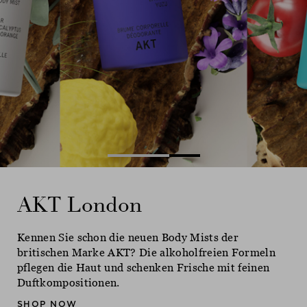
Ne
AKT London
AKT London
AKT London
Kennen Sie schon die neuen Body Mists der
Kennen Sie schon die neuen Body Mists der
Kennen Sie schon die neuen Body Mists der
britischen Marke AKT? Die alkoholfreien Formeln
britischen Marke AKT? Die alkoholfreien Formeln
britischen Marke AKT? Die alkoholfreien Formeln
pflegen die Haut und schenken Frische mit feinen
pflegen die Haut und schenken Frische mit feinen
pflegen die Haut und schenken Frische mit feinen
Duftkompositionen.
Duftkompositionen.
Duftkompositionen.
SHOP NOW
SHOP NOW
SHOP NOW