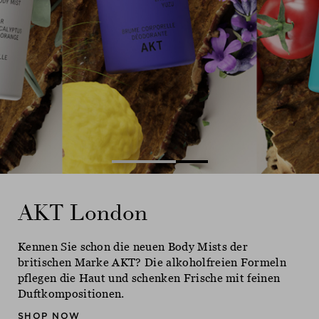
Ne
AKT London
AKT London
AKT London
Kennen Sie schon die neuen Body Mists der
Kennen Sie schon die neuen Body Mists der
Kennen Sie schon die neuen Body Mists der
britischen Marke AKT? Die alkoholfreien Formeln
britischen Marke AKT? Die alkoholfreien Formeln
britischen Marke AKT? Die alkoholfreien Formeln
pflegen die Haut und schenken Frische mit feinen
pflegen die Haut und schenken Frische mit feinen
pflegen die Haut und schenken Frische mit feinen
Duftkompositionen.
Duftkompositionen.
Duftkompositionen.
SHOP NOW
SHOP NOW
SHOP NOW