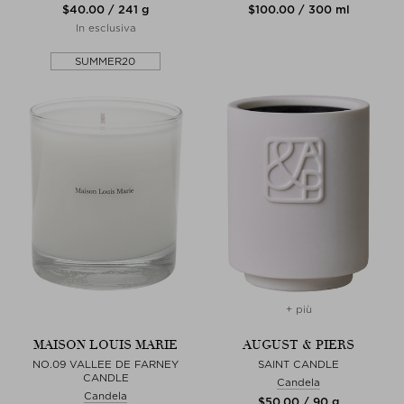
$‌40.00 / 241 g
$‌100.00 / 300 ml
In esclusiva
SUMMER20
+ più
MAISON LOUIS MARIE
AUGUST & PIERS
NO.09 VALLEE DE FARNEY
SAINT CANDLE
CANDLE
Candela
Candela
$‌50.00 / 90 g