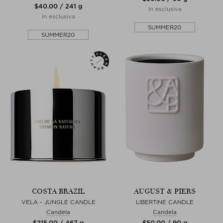
$‌40.00 / 241 g
In esclusiva
In esclusiva
SUMMER20
SUMMER20
COSTA BRAZIL
AUGUST & PIERS
VELA - JUNGLE CANDLE
LIBERTINE CANDLE
Candela
Candela
$‌215.00 / 467 g
$‌50.00 / 90 g