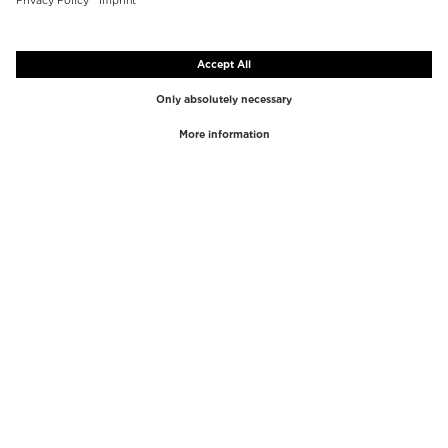
I MIGLIORI MARCHI
CATEGORIE PRINCIPALI
Westman Atelier
Lucidalabbra
Paula's Choice
Evidenziatore
Chantecaille
Correttore
Diptyque
Strumenti per il Make-Up
Byredo
Peeling viso
PHLUR
Struccante
Creed
Profumo
Mario Badescu
Profumo Donna
Tom Ford
Profumo Uomo
Kilian Paris
Cofanetti profumi donna