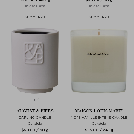
In esclusiva
In esclusiva
SUMMER20
SUMMER20
+ più
AUGUST & PIERS
MAISON LOUIS MARIE
DARLING CANDLE
NO.15 VANILLE INFINIE CANDLE
Candela
Candela
$‌50.00 / 90 g
$‌55.00 / 241 g