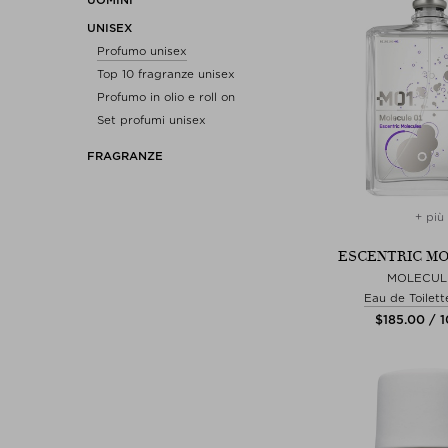
UNISEX
Profumo unisex
Top 10 fragranze unisex
Profumo in olio e roll on
Set profumi unisex
FRAGRANZE
+ più
ESCENTRIC M
MOLECUL
Eau de Toilett
$‌185.00 / 