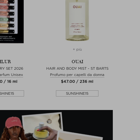
+ più
HLUR
OUAI
RY SET 2026
HAIR AND BODY MIST - ST BARTS
arfum Unisex
Profumo per capelli da donna
0 / 16 ml
$‌47.00 / 236 ml
SHINE15
SUNSHINE15