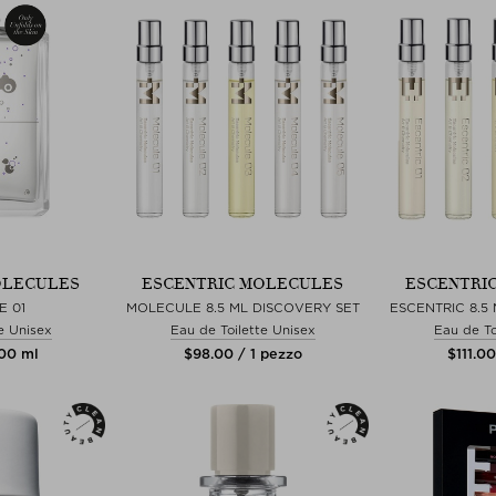
OLECULES
ESCENTRIC MOLECULES
ESCENTRI
E 01
MOLECULE 8.5 ML DISCOVERY SET
ESCENTRIC 8.5
e Unisex
Eau de Toilette Unisex
Eau de To
100 ml
$‌98.00 / 1 pezzo
$‌111.0