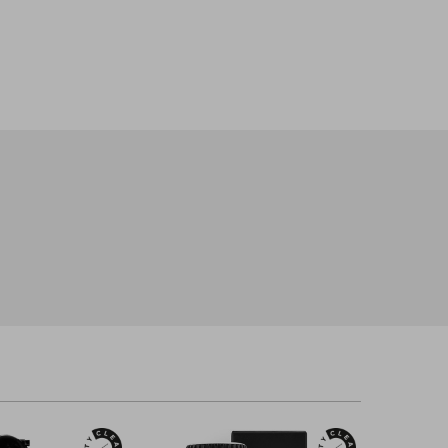
con le normative locali/regionali/nazionali/internazionali.
ulare.