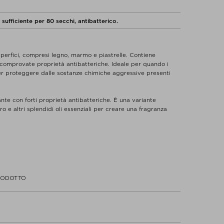
sufficiente per 80 secchi, antibatterico.
uperfici, compresi legno, marmo e piastrelle. Contiene
 comprovate proprietà antibatteriche. Ideale per quando i
er proteggere dalle sostanze chimiche aggressive presenti
nte con forti proprietà antibatteriche. È una variante
o e altri splendidi oli essenziali per creare una fragranza
ficace, funziona anche come detergente multiuso
ntre si riempie di acqua calda. Pulire con lo straccio o a
a piccola quantità
c acid, Australian bush oils, essential oils, food-grade
rd.
 superficie.
RODOTTO
ligo né che rappresentino la risposta a tutte le esigenze
 guida rapida per coloro che preferiscono evitare determinati
rincipalmente dagli ingredienti che non troverai nei prodotti