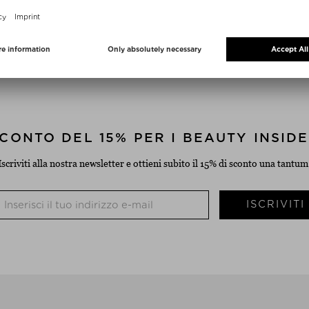
SPEDIZIONE GRATUITA
SPEDIZIONE DI RITORNO G
a partire da $‌50.00*
14 giorni per effettuare il r
CONTO DEL 15% PER I BEAUTY INSID
Iscriviti alla nostra newsletter e ottieni subito il 15% di sconto una tantum
ISCRIVIT