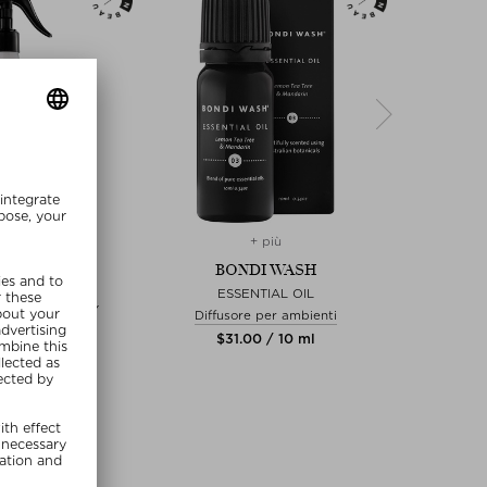
+ più
DI WASH
BONDI WASH
B
PRAY SYDNEY
ESSENTIAL OIL
STAIN
T & ROSEMARY
Diffusore per ambienti
Access
ergente
$‌31.00 / 10 ml
$‌1
0 / 500 ml