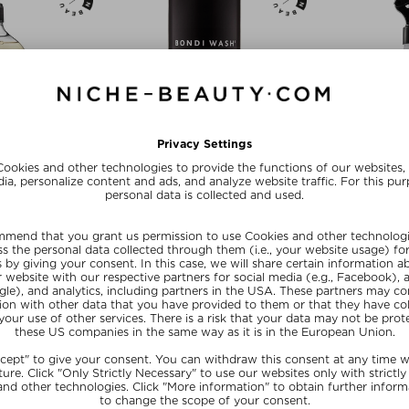
WASH
BONDI WASH
BON
N TEA TREE &
DRY DOG WASH PAPERBARK &
GLASS S
RIN
LEMONGRASS
PEPPERMIN
ccia
Detergente
Det
 500 ml
$‌18.00 / 100 g
$‌25.0