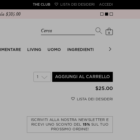
THE CLUB
LISTA DEI DESIDERI
ACCEDI
da $‌305.00
Cerca
0
LIMENTARE
LIVING
UOMO
INGREDIENTI
TRENDS
THE SU
1
AGGIUNGI AL CARRELLO
$‌25.00
LISTA DEI DESIDERI
ISCRIVITI ALLA NOSTRA NEWSLETTER E
RICEVI UNO SCONTO DEL
15%
SUL TUO
PROSSIMO ORDINE!