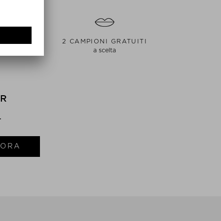
RATUITA
2 CAMPIONI GRATUITI
eso
a scelta
ER
.
I ORA