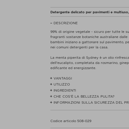
Detergente delicato per pavimenti e multiuso, 
DESCRIZIONE
99% di origine vegetale - sicuro per tutte le s
fragranti sostanze botaniche australiane dalle
bambini iniziano a gattonare sul pavimento, p
nei comuni detergenti per la casa.
La menta piperita di Sydney è un olio rinfresca
dell'eucalipto, completata da rosmarino, ginepr
edificante ed energizzante.
VANTAGGI
UTILIZZO
- 99%+ di ingredienti di origine vegetale
- Grazie alla sua formulazione delicata ma ef
INGREDIENTI
- Versare una piccola quantità in un secchio me
- Formula altamente concentrata, ne basta un
seconda delle necessità.
CHE COS'È LA BELLEZZA PULITA?
Purified water, plant-derived surfactants, citri
- Un flacone da 500 ml dura 80 secchi standa
- Adatto come detergente multiuso su qualsiasi
preservative.
INFORMAZIONI SULLA SICUREZZA DEL P
Non crediamo che i prodotti CLEAN siano d'obb
- Testare prima un'area poco visibile.
della pelle. Tuttavia, desideriamo fornire una
ingredienti.
Codice articolo 508-029
Il nostro concetto di Clean Beauty è definito p
con l'icona CLEAN.