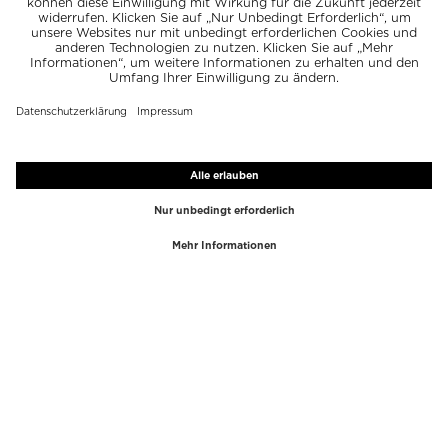
TOP-MARKEN
TOP-KATEGORIEN
Westman Atelier
Lipgloss
Paula's Choice
Highlighter
Chantecaille
Concealer
Diptyque
Make-Up Tools
Byredo
Gesichtspeeling