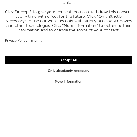
أفضل الماركات
أفضل الفئات
Westman Atelier
ملمّع الشفاه
Paula's Choice
هايلايتر
Chantecaille
كونسيلر
Diptyque
أدوات وضع المكياج