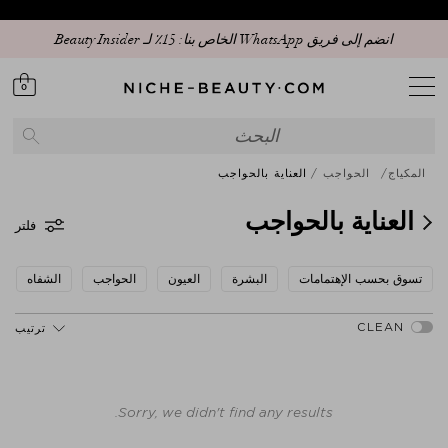
انضم إلى فريق WhatsApp الخاص بنا: 15٪ لـ Beauty Insider
0
المكياج
الحواجب
العناية بالحواجب
العناية بالحواجب
فلتر
تسوق بحسب الإهتمامات
البشرة
العيون
الحواجب
الشفاه
ترتيب
Sorry, we didn't find any results.