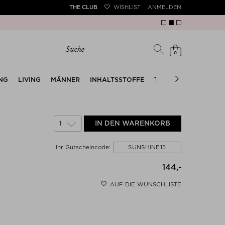
THE CLUB
WISHLIST
ANMELDEN
Suche
0
NG
LIVING
MÄNNER
INHALTSSTOFFE
TRENDS
THE SUMM
1
IN DEN WARENKORB
SUNSHINE15
Ihr Gutscheincode:
144,-
AUF DIE WUNSCHLISTE