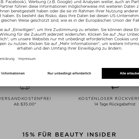
ERFUME
ZARKOPERFUME
ZARKO
MER
TRIPLE TREAT KIT
MOLECULE 234.
um Unisex
Fragrance Set Unisex
Eau de P
100 ml
49,95 / 1 Stück
79,-
NE15
SUNSHINE15
SUN
VERSANDKOSTENFREI
KOSTENLOSER RÜCKVER
Ab $‌35.00*
14 Tage Rückgabefrist
15% FÜR BEAUTY INSIDER