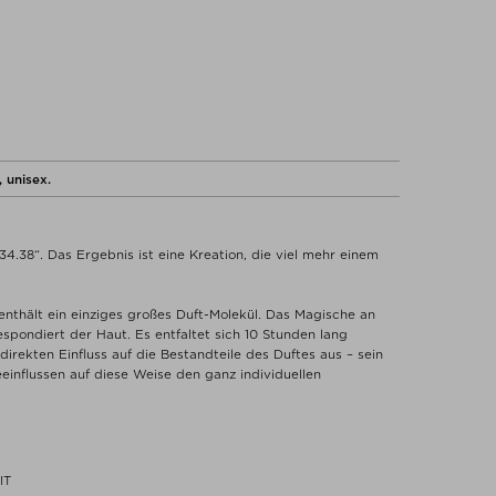
 unisex.
4.38“. Das Ergebnis ist eine Kreation, die viel mehr einem
 enthält ein einziges großes Duft-Molekül. Das Magische an
pondiert der Haut. Es entfaltet sich 10 Stunden lang
direkten Einfluss auf die Bestandteile des Duftes aus – sein
influssen auf diese Weise den ganz individuellen
IT
Muss oder die Antwort auf jedes Hautpflegeproblem sind. Wir