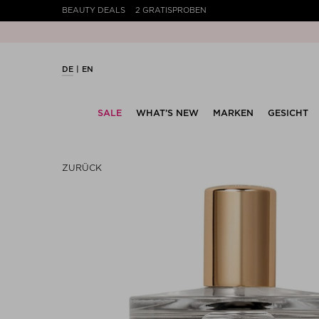
BEAUTY DEALS
2 GRATISPROBEN
DE
EN
SALE
WHAT’S NEW
MARKEN
GESICHT
ZURÜCK