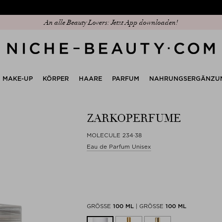
Entdecken Sie unseren neuen Edit: The Anniversary Edit
An alle Beauty Lovers: Jetzt App downloaden!
MAKE-UP
KÖRPER
HAARE
PARFUM
NAHRUNGSERGÄNZU
ZARKOPERFUME
MOLECULE 234·38
Eau de Parfum Unisex
GRÖSSE
100 ML
|
GRÖSSE
100 ML