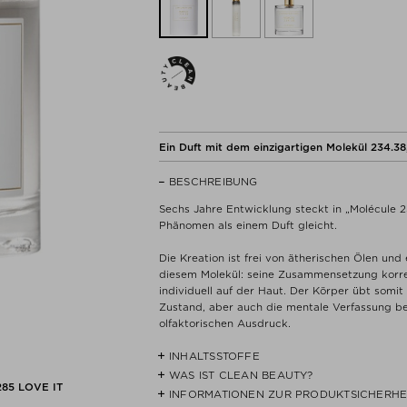
Ein Duft mit dem einzigartigen Molekül 234.38,
BESCHREIBUNG
Sechs Jahre Entwicklung steckt in „Molécule 23
Phänomen als einem Duft gleicht.
Die Kreation ist frei von ätherischen Ölen und
diesem Molekül: seine Zusammensetzung korres
individuell auf der Haut. Der Körper übt somit 
Zustand, aber auch die mentale Verfassung bee
olfaktorischen Ausdruck.
INHALTSSTOFFE
WAS IST CLEAN BEAUTY?
alcohol, perfume, aqua (water)
285
LOVE IT
INFORMATIONEN ZUR PRODUKTSICHERHE
Wir glauben nicht, dass CLEAN-Produkte ein 