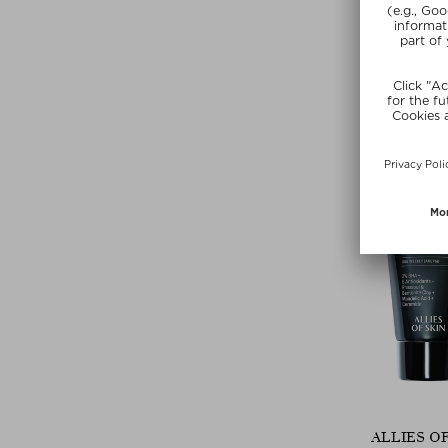
IGNA
VOLCANIC CL
Mascarilla li
$‌182.00 /
Beauty Deal 
ALLIES OF