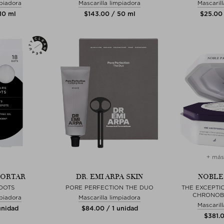
mpiadora
Mascarilla limpiadora
Mascaril
10 ml
$‌143.00 / 50 ml
$‌25.00
+ más
MORTAR
DR. EMI ARPA SKIN
NOBLE
DOTS
PORE PERFECTION THE DUO
THE EXCEPTI
CHRONOB
mpiadora
Mascarilla limpiadora
Mascaril
unidad
$‌84.00 / 1 unidad
$‌381.