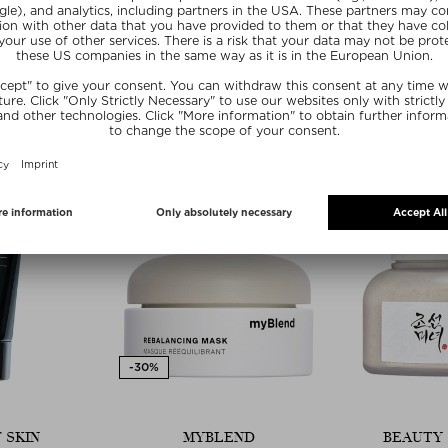
E
AESOP
AY MASK
CHAMOMILE CONCENTRATE ANTI-
BLEMISH MASQUE
mpiadora
Mascarilla limpiadora
 60 ml
$‌50.00 / 60 ml
gratis
 SKIN
MYBLEND
BEAUTY 