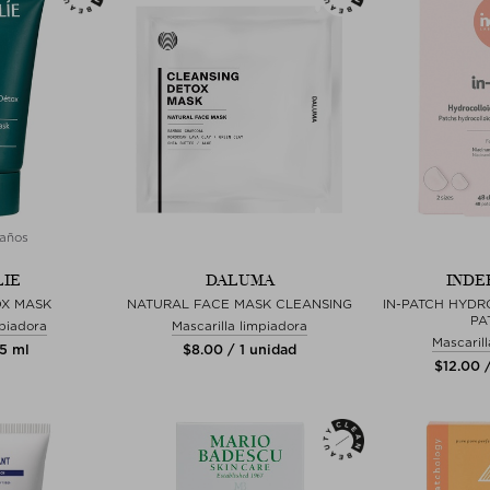
años
IE
DALUMA
INDE
OX MASK
NATURAL FACE MASK CLEANSING
IN-PATCH HYDR
PA
mpiadora
Mascarilla limpiadora
Mascaril
35 ml
$‌8.00 / 1 unidad
$‌12.00 