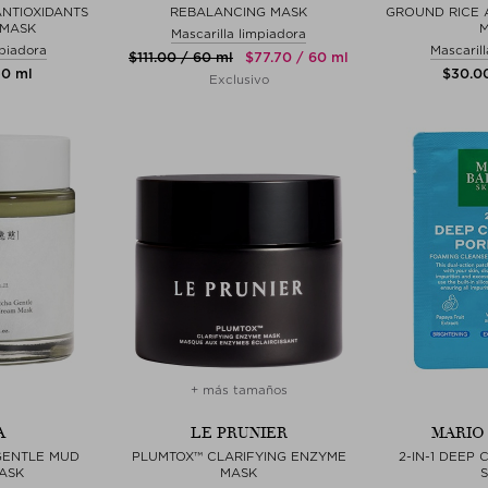
NTIOXIDANTS
REBALANCING MASK
GROUND RICE
 MASK
Mascarilla limpiadora
mpiadora
Mascaril
$‌111.00 / 60 ml
$‌77.70 / 60 ml
50 ml
$‌30.0
Exclusivo
+ más tamaños
A
LE PRUNIER
MARIO
GENTLE MUD
PLUMTOX™ CLARIFYING ENZYME
2-IN-1 DEEP
ASK
MASK
S