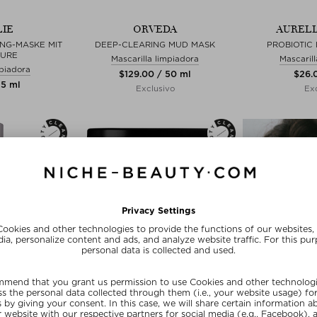
IE
ORVEDA
AURELI
NG-MASKE MIT
DEEP-CLEARING MUD MASK
PROBIOTIC
ÄURE
Mascarilla limpiadora
Mascaril
mpiadora
$‌129.00 / 50 ml
$‌26.
75 ml
Exclusivo
Exc