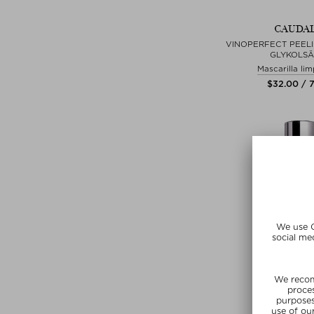
CAUDAL
VINOPERFECT PEELI
GLYKOLS
Mascarilla li
$‌32.00 / 