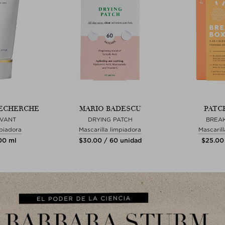
RECHERCHE
MARIO BADESCU
PATC
IVANT
DRYING PATCH
BREA
mpiadora
Mascarilla limpiadora
Mascaril
100 ml
$‌30.00 / 60 unidad
$‌25.00