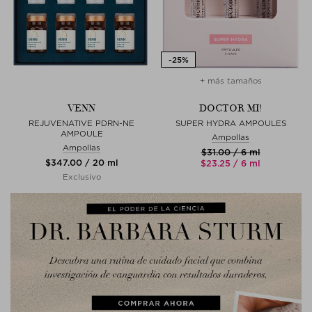
+ más tamaños
VENN
DOCTOR MI!
REJUVENATIVE PDRN-NE
SUPER HYDRA AMPOULES
AMPOULE
Ampollas
Ampollas
$‌31.00 / 6 ml
$‌347.00 / 20 ml
$‌23.25 / 6 ml
Exclusivo