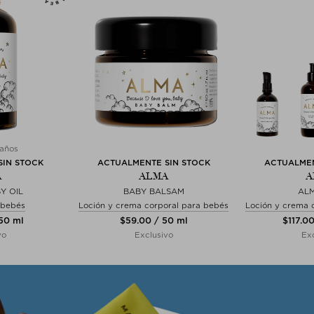
años
SIN STOCK
ACTUALMENTE SIN STOCK
ACTUALMEN
A
ALMA
A
Y OIL
BABY BALSAM
AL
 bebés
Loción y crema corporal para bebés
Loción y crema 
250 ml
$‌59.00 / 50 ml
$‌117.0
vo
Exclusivo
Exc