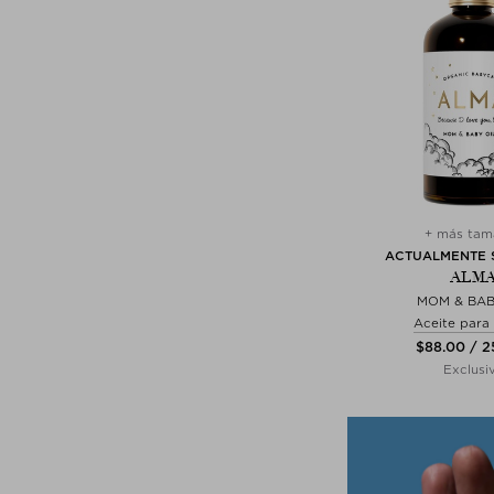
+ más tam
ACTUALMENTE 
ALM
MOM & BAB
Aceite para
$‌88.00 / 
Exclusi