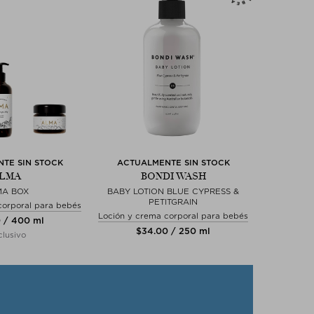
TE SIN STOCK
ACTUALMENTE SIN STOCK
LMA
BONDI WASH
MA BOX
BABY LOTION BLUE CYPRESS &
PETITGRAIN
corporal para bebés
Loción y crema corporal para bebés
0 / 400 ml
$‌34.00 / 250 ml
lusivo