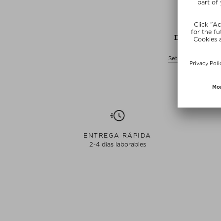
SIN STO
DR. BARBAR
BABY & KIDS 
Sets para el cuid
$‌141.00 / 1
ENTREGA RÁPIDA
2-4 dias laborables