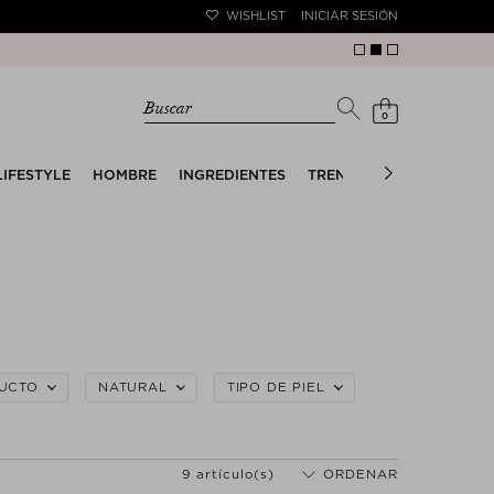
WISHLIST
INICIAR SESIÓN
Buscar
0
LIFESTYLE
HOMBRE
INGREDIENTES
TRENDS
THE SUMMER 
DUCTO
NATURAL
TIPO DE PIEL
9 artículo(s)
ORDENAR