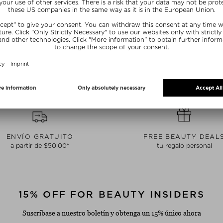
CK
A STURM
BODY SET
ado del bebé
 unidad
ENVÍO GRATUITO
FREE BEAUTY DEAL
a partir de $‌50.00*
tu regalo personal
15% OFF FOR BEAUTY INSIDERS
Suscríbase a nuestro boletín y obtenga un 15% único ahora