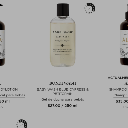
ACTUALMEN
A
BONDI WASH
A
ODYLOTION
BABY WASH BLUE CYPRESS &
SHAMPOO
PETITGRAIN
ral para bebés
Champú 
Gel de ducha para bebés
250 ml
$‌35.0
$‌27.00 / 250 ml
vo
Exc