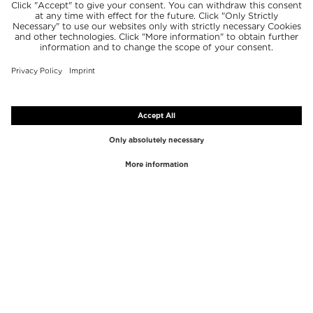
أفضل الماركات
أفضل الفئات
Westman Atelier
ملمّع الشفاه
Paula's Choice
هايلايتر
Chantecaille
كونسيلر
Diptyque
أدوات وضع المكياج
Byredo
مقشر الوجه