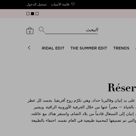
قائمة الأمنيات
تسجيل الدخول
البحث
0
CLEAN IS COOL!
BRIDAL EDIT
THE SUMMER EDIT
TRENDS
Réser
أسست هذه العلامة التجارية للعطور في داكار عام 2024 على يد إتيان وفاليريا حداد، وهي تكرّم روح أفريقيا. يجسد كل عطر
 بالحياة — معبراً عنها من خلال الحرفية الأوروبية الراقية. ويشير
جارية إلى التاريخ: ففي عام 1934، وصل جد إتيان إلى السنغال قادماً من بلاد الشام، واستقر هناك مع عائلته،
لتي تم تصنيفها كمحمية طبيعية في العام نفسه. احتفاء بالطبيعة