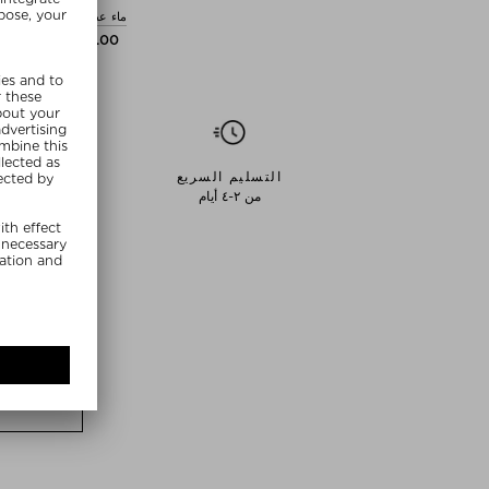
ماء عطر للجنسين للجنسي
$‌209.00 / 100 مل
التسليم السريع
من ٢-٤ أيام