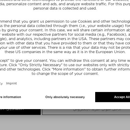
ن
مجموعة اكتشاف العطور
ماء عطر للجنسين لل
$‌52.00 / 12 مل
$‌209.00 / 100 مل
توصيل مجاني
ترجيع مجاني
حسب البلد
مهلة إرجاع لمدة ١٤ يوماً
١٥٪؜ لمشتركي الجمال
اشترك في نشرتنا الإخبارية واحصل الآن على خصم ١٥٪؜ لمرة واحدة
التسجيل الآ