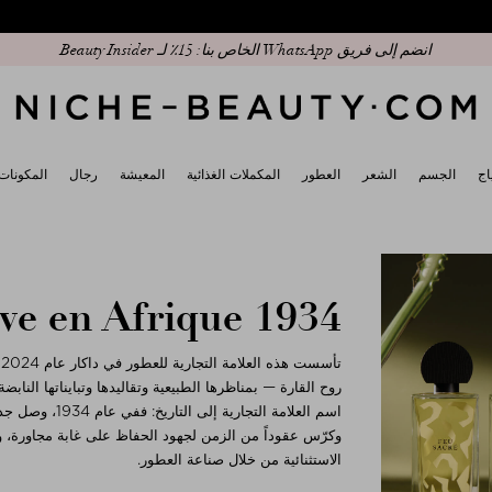
انضم إلى فريق WhatsApp الخاص بنا: 15٪ لـ Beauty Insider
اج
الجسم
الشعر
العطور
المكملات الغذائية
المعيشة
رجال
المكونات
ve en Afrique 1934
ت
روح القارة — بمناظرها الطبيعية وتقاليدها وتبايناتها النابضة
اسم العلامة الت
وكرّس عقوداً من الزمن لجهود الحفاظ على غابة مجاورة، وا
الاستثنائية من خلال صناعة العطور.