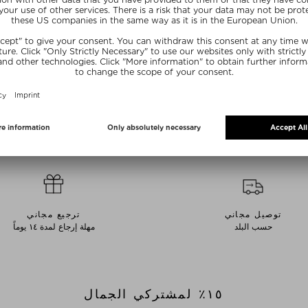
NDERBEARS
WONDERBEARS
DS MULTIVITAMIN DOSE
MATCHA - GREEN TEA ENERGY
IMMUN -
DOSE
الوجبات الخفيفة ال
الوجبات الخفيفة الصحية
$‌36.00 / 60 قطعة
$‌43.00 / 60 قطعة
كمية محدودة
SUMMER20
SUMMER20
توصيل مجاني
ترجيع مجاني
حسب البلد
مهلة إرجاع لمدة ١٤ يوماً
١٥٪؜ لمشتركي الجمال