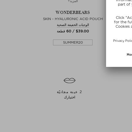
المزيد+
WONDERBEARS
WO
SKIN - HYALURONIC ACID POUCH
IMMUN -KI
صحية
الوجبات الخفيفة الصحية
$‌39.00 / 60 قطعة
SUMMER20
2 عينة مجانيّة
اختيارك