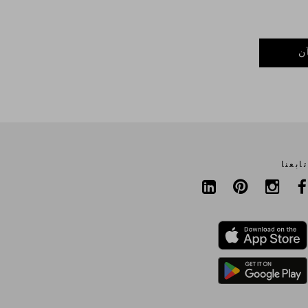
ن
تابعنا