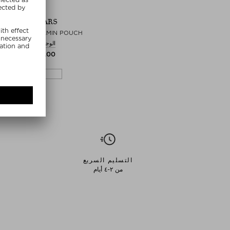
المزيد+
WONDERBEARS
KIDS MULTIVITAMIN POUCH
الوجبات الخفيفة الصحية
$‌36.00 / 60 قطعة
SUMMER20
التسليم السريع
من ٢-٤ أيام