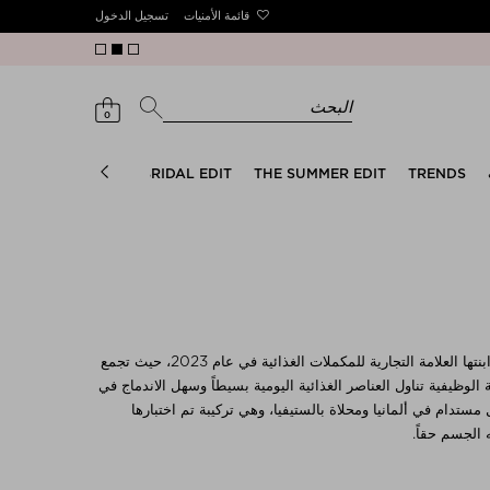
قائمة الأمنيات
تسجيل الدخول
البحث
0
CLEAN IS COOL!
BRIDAL EDIT
THE SUMMER EDIT
TRENDS
رؤية عابرة للأجيال: أسست أنكي وصوفيا شنايدرهان كأم وابنتها العلامة التجارية للمكملات الغذائية في عام 2023، حيث تجمع
الوظيفية تناول العناصر الغذائية اليومية بسيطاً وسهل الاندماج في
 مستدام في ألمانيا ومحلاة بالستيفيا، وهي تركيبة تم اختبارها
الجسم حقاً.