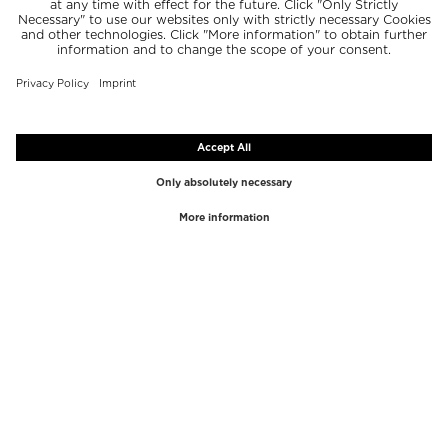
أفضل الماركات
أفضل الفئات
Westman Atelier
ملمّع الشفاه
Paula's Choice
هايلايتر
Chantecaille
كونسيلر
Diptyque
أدوات وضع المكياج
Byredo
مقشر الوجه
PHLUR
مزيل المكياج