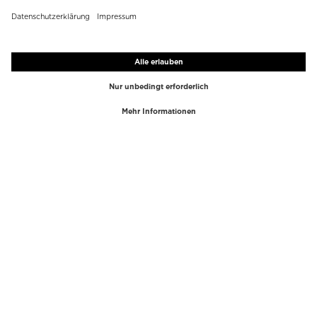
TOP-MARKEN
TOP-KATEGORIEN
Westman Atelier
Lipgloss
Paula's Choice
Highlighter
Chantecaille
Concealer
Diptyque
Make-Up Tools
Byredo
Gesichtspeeling
PHLUR
Make-Up Entferner
Creed
Parfum
Mario Badescu
Parfum Frauen
Tom Ford
Parfum Männer