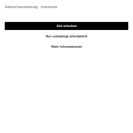
TOP-MARKEN
TOP-KATEGORIEN
Westman Atelier
Lipgloss
Paula's Choice
Highlighter
Chantecaille
Concealer
Diptyque
Make-Up Tools
Byredo
Gesichtspeeling
PHLUR
Make-Up Entferner
Creed
Parfum
Mario Badescu
Parfum Frauen
Tom Ford
Parfum Männer