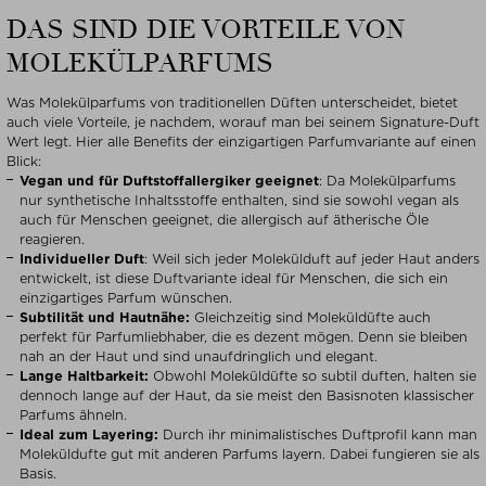
DAS SIND DIE VORTEILE VON
MOLEKÜLPARFUMS
Was Molekülparfums von traditionellen Düften unterscheidet, bietet
auch viele Vorteile, je nachdem, worauf man bei seinem Signature-Duft
Wert legt. Hier alle Benefits der einzigartigen Parfumvariante auf einen
Blick:
Vegan und für Duftstoffallergiker geeignet
: Da Molekülparfums
nur synthetische Inhaltsstoffe enthalten, sind sie sowohl vegan als
auch für Menschen geeignet, die allergisch auf ätherische Öle
reagieren.
Individueller Duft
: Weil sich jeder Molekülduft auf jeder Haut anders
entwickelt, ist diese Duftvariante ideal für Menschen, die sich ein
einzigartiges Parfum wünschen.
Subtilität und Hautnähe:
Gleichzeitig sind Moleküldüfte auch
perfekt für Parfumliebhaber, die es dezent mögen. Denn sie bleiben
nah an der Haut und sind unaufdringlich und elegant.
Lange Haltbarkeit:
Obwohl Moleküldüfte so subtil duften, halten sie
dennoch lange auf der Haut, da sie meist den Basisnoten klassischer
Parfums ähneln.
Ideal zum Layering:
Durch ihr minimalistisches Duftprofil kann man
Moleküldufte gut mit anderen Parfums layern. Dabei fungieren sie als
Basis.