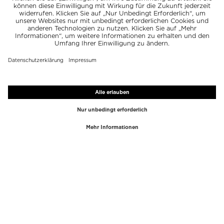
TOP-MARKEN
TOP-KATEGORIEN
Westman Atelier
Lipgloss
Paula's Choice
Highlighter
Chantecaille
Concealer
Diptyque
Make-Up Tools