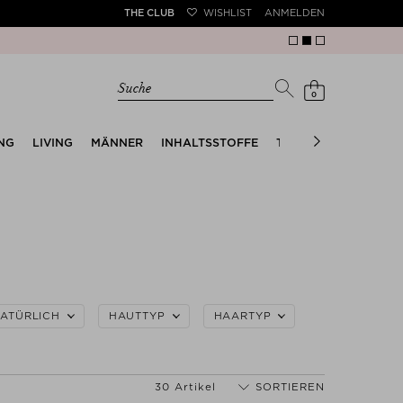
THE CLUB
WISHLIST
ANMELDEN
Suche
0
NG
LIVING
MÄNNER
INHALTSSTOFFE
TRENDS
THE SUMM
ATÜRLICH
HAUTTYP
HAARTYP
30 Artikel
SORTIEREN