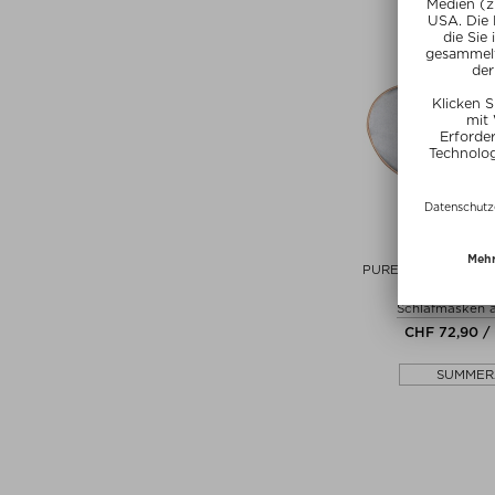
HOLISTIC
PURE MULBERRY SI
EYE MASK S
Schlafmasken 
CHF 72,90 / 
SUMMER