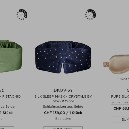
+ weit
SY
DROWSY
- PISTACHIO
SILK SLEEP MASK - CRYSTALS BY
PURE SIL
N
SWAROVSKI
Schlafmas
aus Seide
Schlafmasken aus Seide
CHF 63,9
1 Stück
CHF 139,00 / 1 Stück
ve
Exclusive
SU