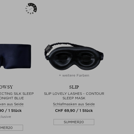
+ weitere Farben
OWSY
SLIP
CTING SILK SLEEP
SLIP LOVELY LASHES - CONTOUR
IDNIGHT BLUE
SLEEP MASK
ken aus Seide
Schlafmasken aus Seide
0 / 1 Stück
CHF 69,90 / 1 Stück
lusive
SUMMER20
MMER20