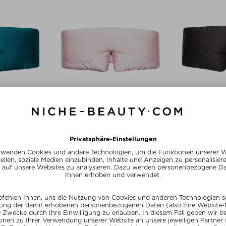
SY
DROWSY
DR
E EYELASH
PETAL PINK SILK SLEEP MASK
BLACK J
 SLEEP MASK
PROTECTING 
Schlafmasken aus Seide
aus Seide
Schlafmas
CHF 76,90 / 1 Stück
1 Stück
CHF 76,9
Exclusive
ve
Exc
SUMMER20
20
SU