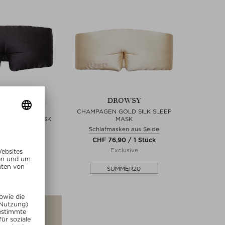
OWSY
DROWSY
ADE EYELASH
CHAMPAGEN GOLD SILK SLEEP
SILK SLEEP MASK
MASK
ken aus Seide
Schlafmasken aus Seide
0 / 1 Stück
CHF 76,90 / 1 Stück
lusive
Exclusive
MMER20
SUMMER20