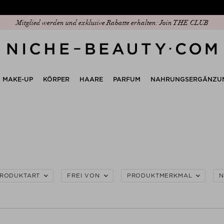
Mitglied werden und exklusive Rabatte erhalten: Join THE CLUB
Entdecken Sie unseren neuen Edit: The Anniversary Edit
MAKE-UP
KÖRPER
HAARE
PARFUM
NAHRUNGSERGÄNZU
RODUKTART
FREI VON
PRODUKTMERKMAL
N