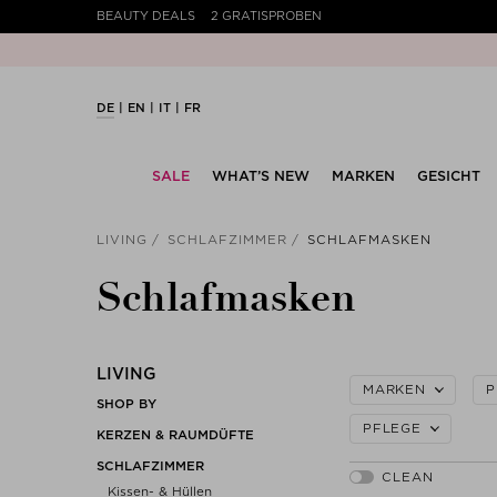
BEAUTY DEALS
2 GRATISPROBEN
DE
EN
IT
FR
SALE
WHAT’S NEW
MARKEN
GESICHT
LIVING
SCHLAFZIMMER
SCHLAFMASKEN
Schlafmasken
LIVING
MARKEN
P
SHOP BY
PFLEGE
KERZEN & RAUMDÜFTE
SCHLAFZIMMER
Kissen- & Hüllen