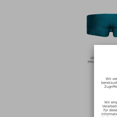
DROW
GREEN SAPPHIR
PROTECTING SILK
Schlafmasken 
CHF 76,90 / 
Exclusi
SUMMER