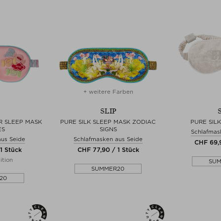
+ weitere Farben
SLIP
R SLEEP MASK
PURE SILK SLEEP MASK ZODIAC
PURE SIL
ES
SIGNS
Schlafmas
aus Seide
Schlafmasken aus Seide
CHF 69,9
1 Stück
CHF 77,90 / 1 Stück
ition
SU
SUMMER20
20