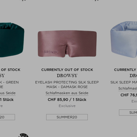
 OF STOCK
CURRENTLY OUT OF STOCK
CURRENTLY
SY
DROWSY
DR
K - GREEN
EYELASH PROTECTING SILK SLEEP
SILK SLEEP M
RE
MASK - DAMASK ROSE
Schlafmas
aus Seide
Schlafmasken aus Seide
CHF 76,9
1 Stück
CHF 85,90 / 1 Stück
Exc
ve
Exclusive
SU
20
SUMMER20