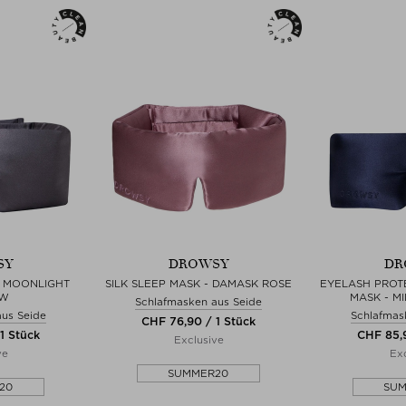
SY
DROWSY
DR
- MOONLIGHT
SILK SLEEP MASK - DAMASK ROSE
EYELASH PROTE
W
MASK - M
Schlafmasken aus Seide
aus Seide
Schlafmas
CHF 76,90 / 1 Stück
1 Stück
CHF 85,9
Exclusive
ve
Exc
SUMMER20
20
SU