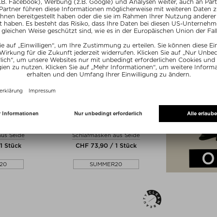
+ weitere Farben
 SILK
SLIP
LK LAVENDER
SLIP PURE SILK CONTOUR SLEEP
ILVER
MASK
aus Seide
Schlafmasken aus Seide
1 Stück
CHF 73,90 / 1 Stück
20
SUMMER20