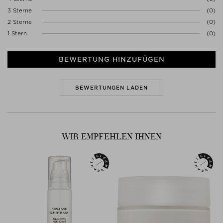
3 Sterne
(0)
Mit diesem Icon sehen Sie auf einem Blick, welche Produkte den
Standard unseres CLEAN Guides erfüllen.
2 Sterne
(0)
1 Stern
(0)
Lesen Sie mehr in the STUDIO über
THE NICHE CLEAN GUIDE
!
BEWERTUNG HINZUFÜGEN
BEWERTUNGEN LADEN
WIR EMPFEHLEN IHNEN