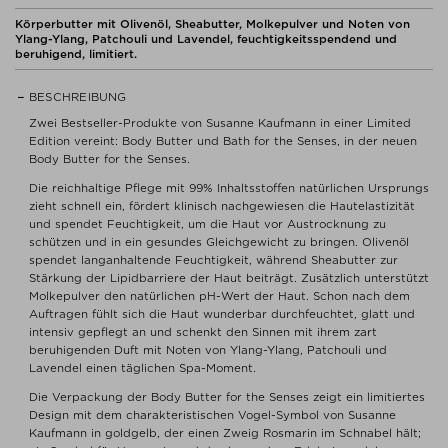
Körperbutter mit Olivenöl, Sheabutter, Molkepulver und Noten von
Ylang-Ylang, Patchouli und Lavendel, feuchtigkeitsspendend und
beruhigend, limitiert.
BESCHREIBUNG
Zwei Bestseller-Produkte von Susanne Kaufmann in einer Limited
Edition​ vereint: Body Butter und Bath for the Senses, in der neuen
Body Butter for the Senses.​
Die reichhaltige Pflege mit 99% Inhaltsstoffen natürlichen Ursprungs
zieht schnell ein, fördert klinisch nachgewiesen die Hautelastizität
und spendet Feuchtigkeit, um die Haut vor Austrocknung zu
schützen und in ein gesundes Gleichgewicht zu bringen.​ Olivenöl
spendet langanhaltende Feuchtigkeit, während Sheabutter zur
Stärkung der Lipidbarriere der Haut beiträgt. Zusätzlich unterstützt
Molkepulver den natürlichen pH-Wert der Haut. Schon nach dem
Auftragen fühlt sich die Haut wunderbar durchfeuchtet, glatt und
intensiv gepflegt an und schenkt den Sinnen mit ihrem zart
beruhigenden Duft mit Noten von Ylang-Ylang, Patchouli und
Lavendel einen täglichen Spa-Moment.​
Die Verpackung der Body Butter for the Senses zeigt ein limitiertes
Design mit dem charakteristischen Vogel-Symbol von Susanne
Kaufmann in goldgelb, der einen Zweig Rosmarin im Schnabel hält;