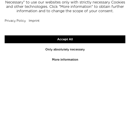
TOP MARCAS
TOP CATEGORÍAS
Westman Atelier
Brillos de labios
Paula's Choice
Iluminadores
Chantecaille
Correctores
Diptyque
Utensilios de Maquillaje
Byredo
Exfoliante facial
PHLUR
Desmaquillantes
Creed
Perfume