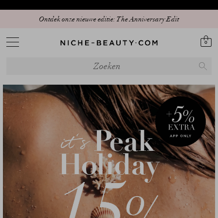
15% PEAK HOLIDAY – De beste beautydeal van het seizoen is er! | Code:
Ontdek onze nieuwe editie: The Anniversary Edit
SUNSHINE15 (+5% extra – alleen in de app)
0