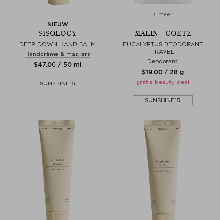
+ meer
NIEUW
SISOLOGY
MALIN + GOETZ
DEEP DOWN HAND BALM
EUCALYPTUS DEODORANT
TRAVEL
Handcrème & maskers
Deodorant
$‌47.00 / 50 ml
$‌19.00 / 28 g
gratis beauty deal
SUNSHINE15
SUNSHINE15