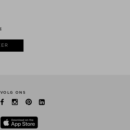
S
g
EER
VOLG ONS