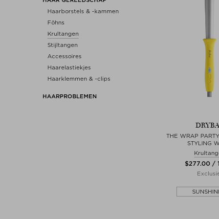
Haarborstels & -kammen
Föhns
Krultangen
Stijltangen
Accessoires
Haarelastiekjes
Haarklemmen & -clips
HAARPROBLEMEN
DRYB
THE WRAP PARTY
STYLING 
Krultan
$‌277.00 / 
Exclusi
SUNSHIN