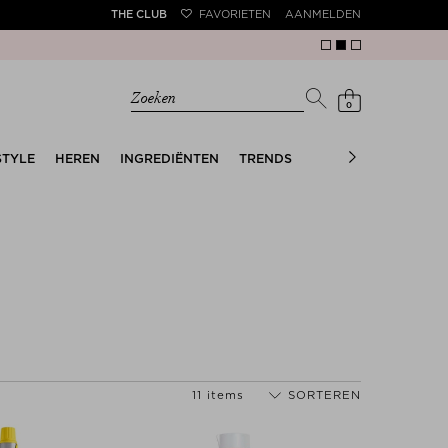
THE CLUB
FAVORIETEN
AANMELDEN
Zoeken
0
STYLE
HEREN
INGREDIËNTEN
TRENDS
THE SUMMER EDIT
11 items
SORTEREN