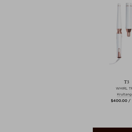
T3
WHIRL T
Krultan
$‌400.00 / 