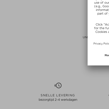
T3
UNDONE WAVES 1
BARRE
Krultan
$‌123.00 / 
SUNSHIN
SNELLE LEVERING
bezorgtijd 2-4 werkdagen