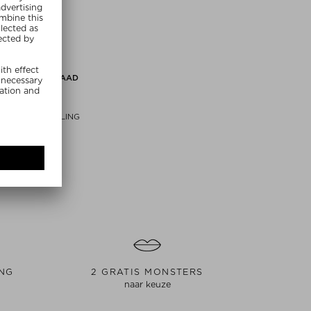
IET OP VOORRAAD
T3
S CURL 25 MM
 CERAMIC CURLING
IRON
ltangen
0 / 1 stuk
ING
2 GRATIS MONSTERS
naar keuze