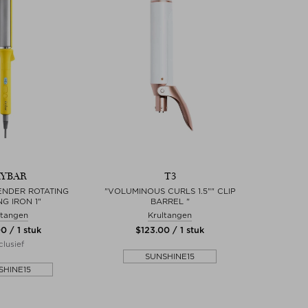
YBAR
T3
ENDER ROTATING
"VOLUMINOUS CURLS 1.5"" CLIP
G IRON 1"
BARREL "
ltangen
Krultangen
0 / 1 stuk
$‌123.00 / 1 stuk
clusief
SUNSHINE15
SHINE15