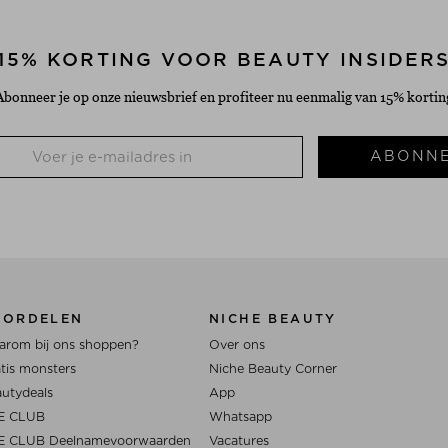
15% KORTING VOOR BEAUTY INSIDER
Abonneer je op onze nieuwsbrief en profiteer nu eenmalig van 15% kortin
ABONN
OORDELEN
NICHE BEAUTY
rom bij ons shoppen?
Over ons
tis monsters
Niche Beauty Corner
utydeals
App
E CLUB
Whatsapp
E CLUB Deelnamevoorwaarden
Vacatures