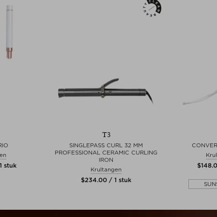
T3
RIO
SINGLEPASS CURL 32 MM
CONVER
PROFESSIONAL CERAMIC CURLING
gen
Kru
IRON
1 stuk
$‌148.
Krultangen
$‌234.00 / 1 stuk
SUN