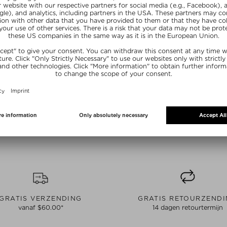
MOMENTEEL NIET OP VOORRAAD
MOMENTEEL N
T3
" STRAIGHT
T3 CURL ID 32 MM SMART CURLING
SINGLEPAS
L
IRON WITH TOUCH INTERFACE
PROFESSIONAL
gen
Krultangen
Kru
1 stuk
$‌319.00 / 1 stuk
$‌234.0
E15
GRATIS VERZENDING
GRATIS RETOURZEND
vanaf $‌60.00*
14 dagen retourtermijn