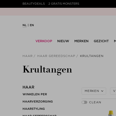
BEAUTYDEALS
2 GRATIS MONSTERS
NL
EN
VERKOOP
NIEUW
MERKEN
GEZICHT
HAAR
HAAR GEREEDSCHAP
KRULTANGEN
Krultangen
HAAR
MERKEN
V
WINKELEN PER
HAARVERZORGING
HAARSTYLING
HAAR GEREEDSCHAP