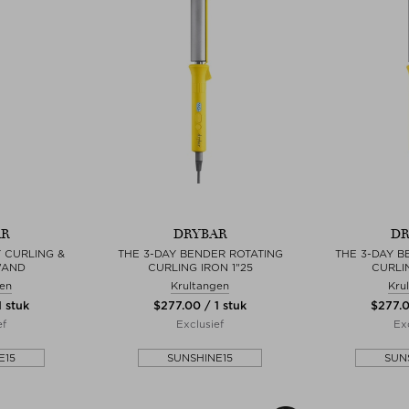
AR
DRYBAR
DR
 CURLING &
THE 3-DAY BENDER ROTATING
THE 3-DAY B
WAND
CURLING IRON 1"25
CURLIN
gen
Krultangen
Kru
1 stuk
$‌277.00 / 1 stuk
$‌277.0
ef
Exclusief
Ex
E15
SUNSHINE15
SUN