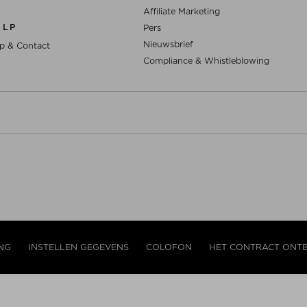
Affiliate Marketing
ULP
Pers
Nieuwsbrief
p & Contact
Compliance & Whistleblowing
NG
INSTELLEN GEGEVENS
COLOFON
HET CONTRACT ONT