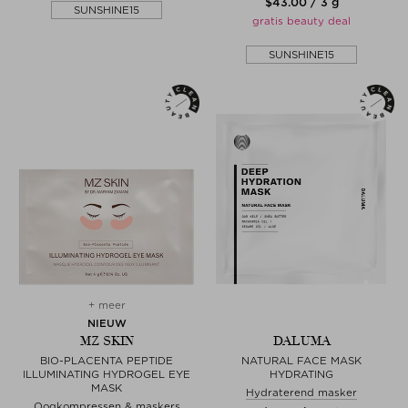
$‌43.00 / 3 g
SUNSHINE15
gratis beauty deal
SUNSHINE15
+ meer
NIEUW
MZ SKIN
DALUMA
BIO-PLACENTA PEPTIDE
NATURAL FACE MASK
ILLUMINATING HYDROGEL EYE
HYDRATING
MASK
Hydraterend masker
Oogkompressen & maskers