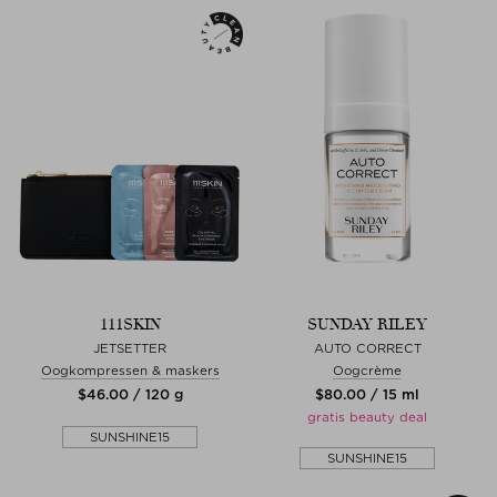
111SKIN
SUNDAY RILEY
JETSETTER
AUTO CORRECT
Oogkompressen & maskers
Oogcrème
$‌46.00 / 120 g
$‌80.00 / 15 ml
gratis beauty deal
SUNSHINE15
SUNSHINE15