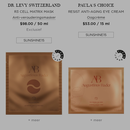
DR. LEVY SWITZERLAND
PAULA'S CHOICE
R3 CELL MATRIX MASK
RESIST ANTI-AGING EYE CREAM
Anti-verouderingsmasker
Oogcrème
$‌98.00 / 50 ml
$‌53.00 / 15 ml
Exclusief
SUNSHINE15
SUNSHINE15
+ meer
+ meer