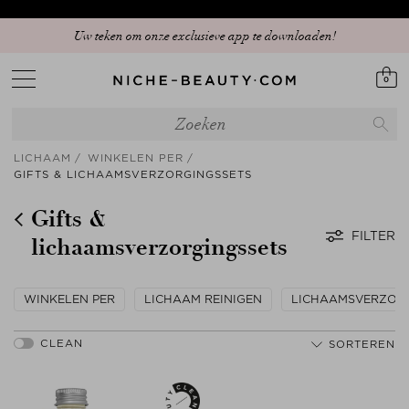
Ontdek onze nieuwe editie: The Anniversary Edit
Uw teken om onze exclusieve app te downloaden!
0
LICHAAM
WINKELEN PER
GIFTS & LICHAAMSVERZORGINGSSETS
Gifts &
FILTER
lichaamsverzorgingssets
WINKELEN PER
LICHAAM REINIGEN
LICHAAMSVERZOR
SORTEREN