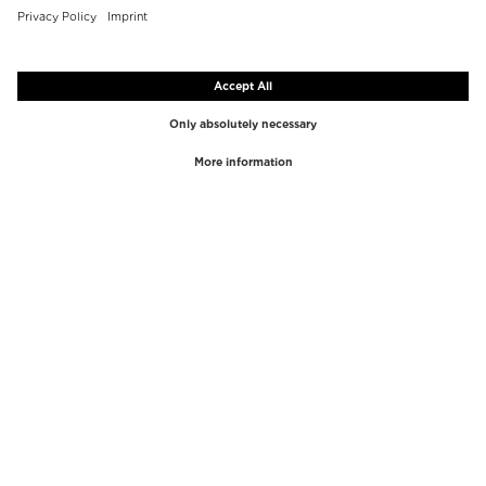
TOPMERKEN
TOPCATEGORIEËN
Westman Atelier
Lipgloss
Paula's Choice
Markeerstift
Chantecaille
Concealer
Diptyque
Make-Up Tools
Byredo
Gezichtspeeling
PHLUR
Make-up remover
Creed
Parfum
Mario Badescu
Parfum Vrouwen
Tom Ford
Parfum Heren