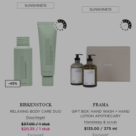
SUNSHINE15
SUNSHINE15
BIRKENSTOCK
FRAMA
RELAXING BODY CARE DUO
GIFT BOX: HAND WASH + HAND
LOTION APOTHECARY
Douchegel
Handzeep & scrub
$‌37.00 / 1 stuk
$‌135.00 / 375 ml
$‌20.35 / 1 stuk
Exclusief
Exclusief