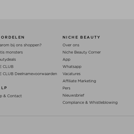
OORDELEN
NICHE BEAUTY
rom bij ons shoppen?
Over ons
tis monsters
Niche Beauty Corner
utydeals
App
E CLUB
Whatsapp
E CLUB Deelnamevoorwaarden
Vacatures
Affiliate Marketing
ULP
Pers
Nieuwsbrief
p & Contact
Compliance & Whistleblowing