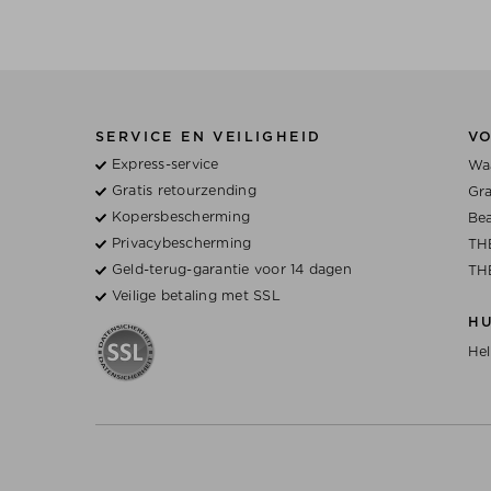
SERVICE EN VEILIGHEID
V
Express-service
Waa
Gratis retourzending
Gra
Kopersbescherming
Bea
Privacybescherming
TH
Geld-terug-garantie voor 14 dagen
TH
Veilige betaling met SSL
H
Hel