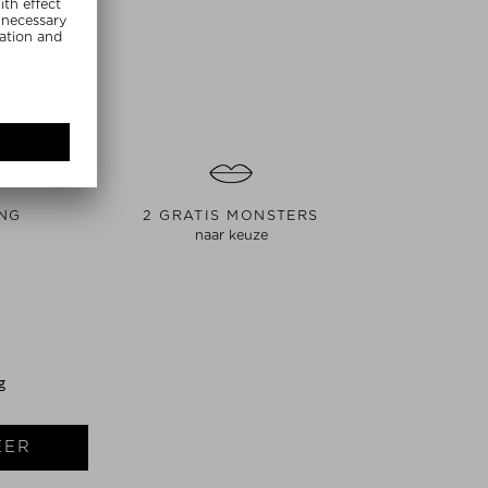
ING
2 GRATIS MONSTERS
naar keuze
S
g
EER