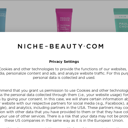
+ meer
CHOICE
PAULA'S CHOICE
PAULA
TENDING DAILY
PRO-COLLAGEN PEPTIDE GLOSS
CALM RESCUE &
UID SPF 50
BALM
MOIS
- gezicht
Lippenbalsem
Nac
 60 ml
$‌36.00 / 15 ml
$‌48.
Ex
R20
SUMMER20
SU