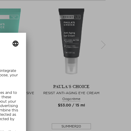
'S CHOICE
PAULA'S CHOICE
PAU
 REPAIR INTENSIVE
RESIST ANTI-AGING EYE CREAM
10% NIA
TURIZER
Oogcrème
Boos
htcrème
$‌53.00 / 15 ml
$‌
00 / 60 ml
clusief
MMER20
SUMMER20