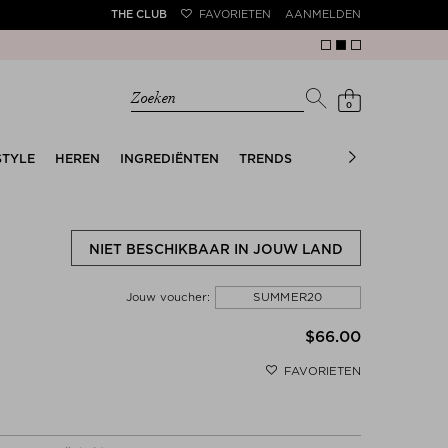
THE CLUB
FAVORIETEN
AANMELDEN
Zoeken
0
STYLE
HEREN
INGREDIËNTEN
TRENDS
THE SUMMER EDIT
NIET BESCHIKBAAR IN JOUW LAND
SUMMER20
Jouw voucher:
$‌66.00
FAVORIETEN