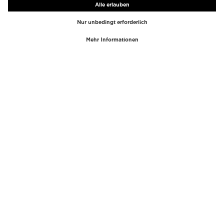
TOP-MARKEN
TOP-KATEGORIEN
Westman Atelier
Lipgloss
Paula's Choice
Highlighter
Chantecaille
Concealer
Diptyque
Make-Up Tools
Byredo
Gesichtspeeling
PHLUR
Make-Up Entferner
Creed
Parfum
Mario Badescu
Parfum Frauen
Tom Ford
Parfum Männer
Kilian Paris
Parfumsets Frauen
COSMOSS
Kosmetiktaschen
Parfums de Marly
Wimpernserum