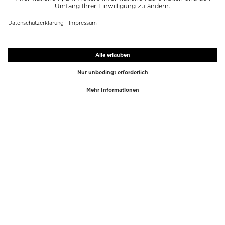
TOP-MARKEN
TOP-KATEGORIEN
Westman Atelier
Lipgloss
Paula's Choice
Highlighter
Chantecaille
Concealer
Diptyque
Make-Up Tools
Byredo
Gesichtspeeling
PHLUR
Make-Up Entferner
Creed
Parfum
Mario Badescu
Parfum Frauen