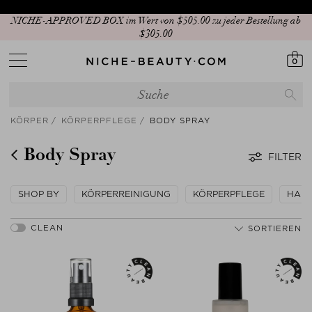
NICHE-APPROVED BOX im Wert von $‌505.00 zu jeder Bestellung ab
$‌305.00
0
KÖRPER
KÖRPERPFLEGE
BODY SPRAY
Body Spray
FILTER
SHOP BY
KÖRPERREINIGUNG
KÖRPERPFLEGE
HAND
SORTIEREN