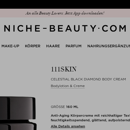
Entdecken Sie unseren neuen Edit: The Anniversary Edit
MAKE-UP
KÖRPER
HAARE
PARFUM
NAHRUNGSERGÄNZU
111SKIN
CELESTIAL BLACK DIAMOND BODY CREAM
Bodylotion & Creme
GRÖSSE
160 ML
Anti-Aging Körpercreme mit reichhaltiger Tex
feuchtigkeitsspendend, glättend, aufpolsternd,
Alle Details ansehen