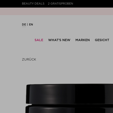
BEAUTY DEALS
2 GRATISPROBEN
DE
EN
SALE
WHAT’S NEW
MARKEN
GESICHT
ZURÜCK