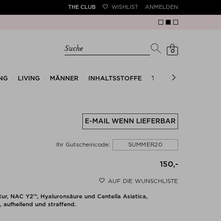
THE CLUB
WISHLIST
ANMELDEN
Suche
0
NG
LIVING
MÄNNER
INHALTSSTOFFE
TRENDS
THE SUMM
E-MAIL WENN LIEFERBAR
SUMMER20
Ihr Gutscheincode:
150,-
AUF DIE WUNSCHLISTE
tur, NAC Y2™, Hyaluronsäure und Centella Asiatica,
 aufhellend und straffend.