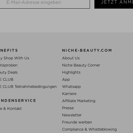
JETZT ANM
NEFITS
NICHE-BEAUTY.COM
y Shop With Us
About Us
tisproben
Niche Beauty Corner
uty Deals
Highlights
E CLUB
App
E CLUB Teilnahmebedingungen
Whatsapp
Karriere
UNDENSERVICE
Affiliate Marketing
Presse
fe & Kontakt
Newsletter
Freunde werben
Compliance & Whistleblowing