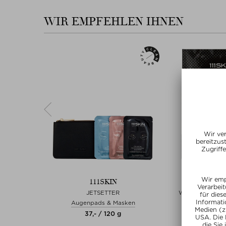
WIR EMPFEHLEN IHNEN
111SKIN
111S
IFTING &
JETSETTER
WRINKLE ERAS
ASK BOX
PATC
Augenpads & Masken
aske
Anti-Agin
37,- / 120 g
ml
175,- / 3