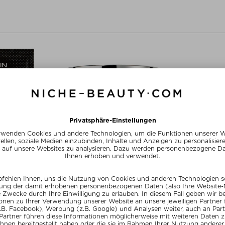
KIN
111SKIN
11
ING RETINOL
REPAIR DAY CREAM NAC Y2
BLACK DIAMO
HES
Tagescreme
Au
g Maske
220,- / 50 ml
130,
 Stück