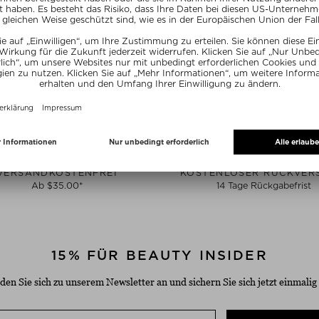
R20
SUMMER20
SU
VERSANDKOSTENFREI
KOSTENLOSER RÜCKVER
Ab $‌35.00*
14 Tage Rückgabefrist
15% FÜR BEAUTY INSIDER
den Sie sich zu unserem Newsletter an und sichern Sie sich jetzt einmalig