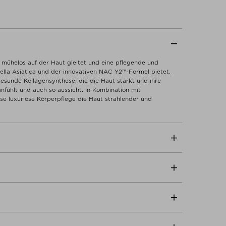
e mühelos auf der Haut gleitet und eine pflegende und
tella Asiatica und der innovativen NAC Y2™-Formel bietet.
gesunde Kollagensynthese, die die Haut stärkt und ihre
 anfühlt und auch so aussieht. In Kombination mit
se luxuriöse Körperpflege die Haut strahlender und