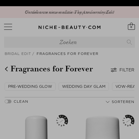
Ontdek onze nieuwe editie: The Anniversary Edit
0
BRIDAL EDIT
FRAGRANCES FOR FOREVER
Fragrances for Forever
FILTER
PRE-WEDDING GLOW
WEDDING DAY GLAM
VOW-READ
SORTEREN