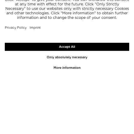
TOPMERKEN
TOPCATEGORIEËN
Westman Atelier
Lipgloss
Paula's Choice
Markeerstift
Chantecaille
Concealer
Diptyque
Make-Up Tools
Byredo
Gezichtspeeling
PHLUR
Make-up remover