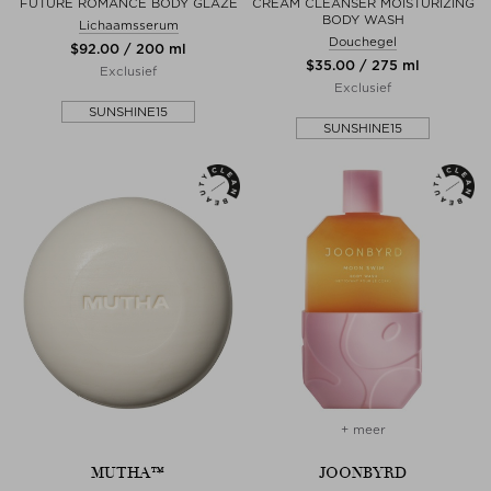
FUTURE ROMANCE BODY GLAZE
CREAM CLEANSER MOISTURIZING
BODY WASH
Lichaamsserum
Douchegel
$‌92.00 / 200 ml
$‌35.00 / 275 ml
Exclusief
Exclusief
SUNSHINE15
SUNSHINE15
+ meer
MUTHA™
JOONBYRD