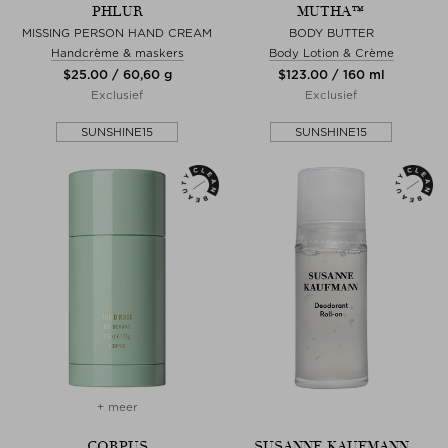
PHLUR
MUTHA™
MISSING PERSON HAND CREAM
BODY BUTTER
Handcrème & maskers
Body Lotion & Crème
$‌25.00 / 60,60 g
$‌123.00 / 160 ml
Exclusief
Exclusief
SUNSHINE15
SUNSHINE15
+ meer
CORPUS
SUSANNE KAUFMANN