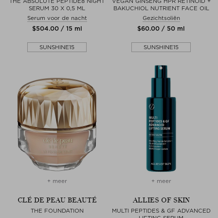
THE ABSOLUTE PEPTIDE8 NIGHT
VEGAN GINSENG HPR RETINOID +
SERUM 30 X 0,5 ML
BAKUCHIOL NUTRIENT FACE OIL
Serum voor de nacht
Gezichtsoliën
$‌504.00 / 15 ml
$‌60.00 / 50 ml
SUNSHINE15
SUNSHINE15
+ meer
+ meer
CLÉ DE PEAU BEAUTÉ
ALLIES OF SKIN
THE FOUNDATION
MULTI PEPTIDES & GF ADVANCED