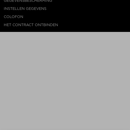
GEGEVENSBESCHERMING
INSTELLEN GEGEVENS
COLOFON
HET CONTRACT ONTBINDEN