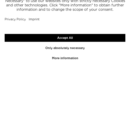
TOPMERKEN
TOPCATEGORIEËN
Westman Atelier
Lipgloss
Paula's Choice
Markeerstift
Chantecaille
Concealer
Diptyque
Make-Up Tools
Byredo
Gezichtspeeling
PHLUR
Make-up remover
Creed
Parfum