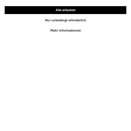
TOP-MARKEN
TOP-KATEGORIEN
Westman Atelier
Lipgloss
Paula's Choice
Highlighter
Chantecaille
Concealer
Diptyque
Make-Up Tools
Byredo
Gesichtspeeling
PHLUR
Make-Up Entferner
Creed
Parfum
Mario Badescu
Parfum Frauen
Tom Ford
Parfum Männer
Kilian Paris
Parfumsets Frauen
COSMOSS
Kosmetiktaschen