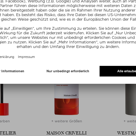
R
SWEED
DR. KATH
ERSON
EYELASH GROWTH SERUM
WHITEN
m Damen
Wimpernserum
Zah
 ml
55,- / 3 ml
29,- 
ve
Exc
arben
+ weitere Größen
+ weit
TELIER
MAISON CRIVELLI
WESTMA