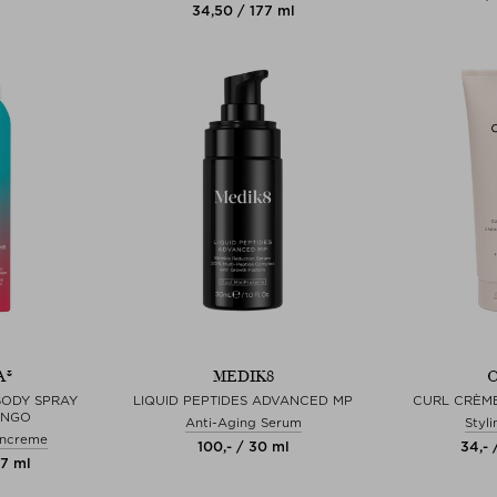
34,50 / 177 ml
A®
MEDIK8
O
BODY SPRAY
LIQUID PEPTIDES ADVANCED MP
CURL CRÈM
ANGO
Anti-Aging Serum
Styl
encreme
100,- / 30 ml
34,- 
77 ml