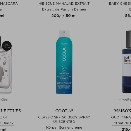
 MASCARA
HIBISCUS MAHAJAD EXTRAIT
BABY CHEEK
a
Extrait de Parfum Damen
B
 ml
200,- / 50 ml
56,
rößen
+ weit
OLECULES
COOLA®
MAISON
E 01
CLASSIC SPF 50 BODY SPRAY
OUD MARA
UNSCENTED
e Unisex
Extrait de
Körper Sonnencreme
0 ml
215,-