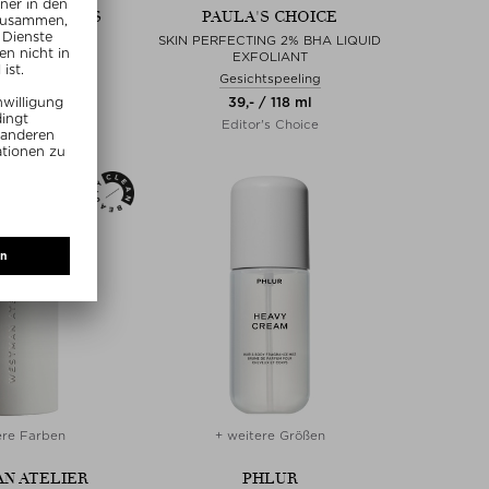
ARINA BROOS
PAULA'S CHOICE
ING WONDER
SKIN PERFECTING 2% BHA LIQUID
EXFOLIANT
npasta
Gesichtspeeling
/ 100 ml
39,- / 118 ml
lusive
Editor's Choice
ere Farben
+ weitere Größen
N ATELIER
PHLUR