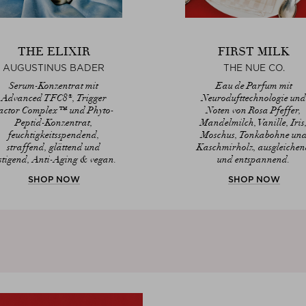
THE ELIXIR
FIRST MILK
AUGUSTINUS BADER
THE NUE CO.
Serum-Konzentrat mit
Eau de Parfum mit
Advanced TFC8®, Trigger
Neurodufttechnologie und
actor Complex™ und Phyto-
Noten von Rosa Pfeffer,
Peptid-Konzentrat,
Mandelmilch, Vanille, Iris
feuchtigkeitsspendend,
Moschus, Tonkabohne un
straffend, glättend und
Kaschmirholz, ausgleiche
stigend, Anti-Aging & vegan.
und entspannend.
SHOP NOW
SHOP NOW