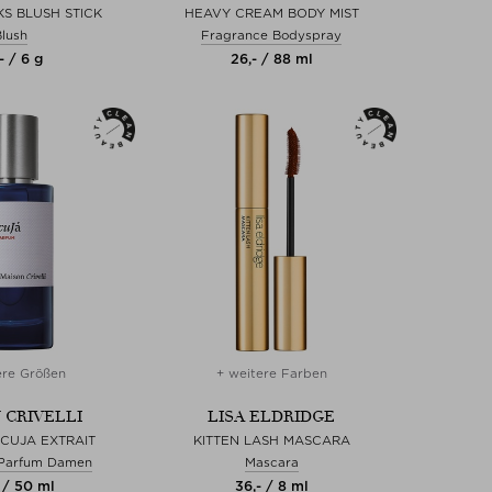
S BLUSH STICK
HEAVY CREAM BODY MIST
lush
Fragrance Bodyspray
- / 6 g
26,- / 88 ml
ere Größen
+ weitere Farben
 CRIVELLI
LISA ELDRIDGE
CUJA EXTRAIT
KITTEN LASH MASCARA
 Parfum Damen
Mascara
 / 50 ml
36,- / 8 ml