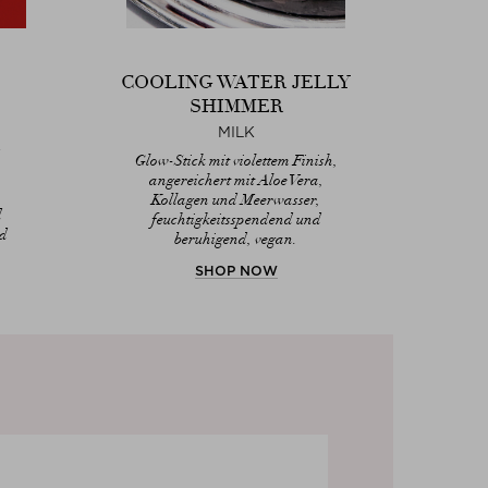
COOLING WATER JELLY
SHIMMER
MILK
Glow-Stick mit violettem Finish,
angereichert mit Aloe Vera,
,
Kollagen und Meerwasser,
d
feuchtigkeitsspendend und
nd
beruhigend, vegan.
SHOP NOW
DIS
Th