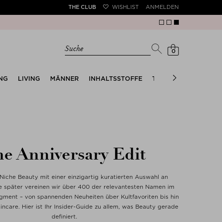
THE CLUB
WISHLIST
ANMELDEN
Suche
0
NG
LIVING
MÄNNER
INHALTSSTOFFE
TRENDS
THE SUMM
e Anniversary Edit
 Niche Beauty mit einer einzigartig kuratierten Auswahl an
re später vereinen wir über 400 der relevantesten Namen im
ment – von spannenden Neuheiten über Kultfavoriten bis hin
incare. Hier ist Ihr Insider-Guide zu allem, was Beauty gerade
definiert.