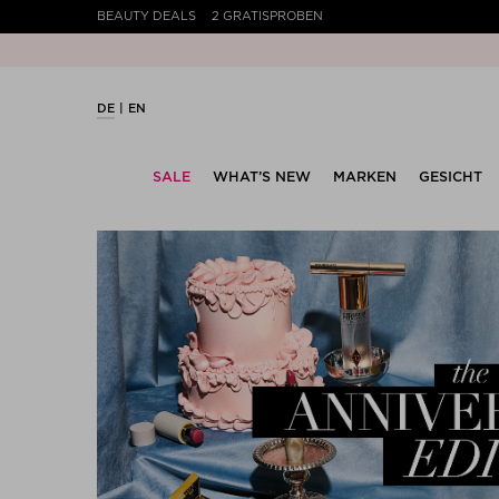
BEAUTY DEALS
2 GRATISPROBEN
DE
EN
SALE
WHAT’S NEW
MARKEN
GESICHT