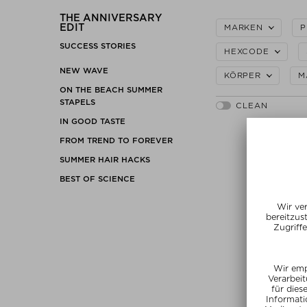
THE ANNIVERSARY
EDIT
MARKEN
P
SUCCESS STORIES
HEXCODE
NEW WAVE
KÖRPER
M
ON THE BEACH SUMMER
STAPELS
IN GOOD TASTE
FROM TREND TO FOREVER
SUMMER HAIR HACKS
BEST OF SCIENCE
+ weitere G