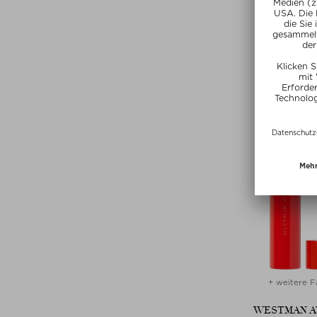
PHLU
MISSING P
Eau de Parfu
99,- / 50
Exclusi
+ weitere F
WESTMAN A