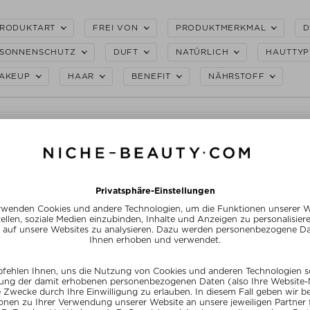
RODUKTART
FREI VON
PRODUKTMERKMAL
D
SONNENSCHUTZ
DUFT
NATÜRLICH
HAUTTYP
AKEUP
HAAR
BENEFIT
NÄHRSTOFF
rößen
+ weitere Größen