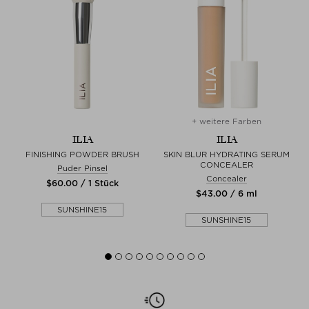
+ weitere Farben
ILIA
ILIA
H
FINISHING POWDER BRUSH
SKIN BLUR HYDRATING SERUM
CONCEALER
Puder Pinsel
Concealer
$‌60.00 / 1 Stück
$‌43.00 / 6 ml
SUNSHINE15
SUNSHINE15