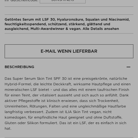
Getöntes Serum mit LSF 30, Hyaluronsäure, Squalan und Niacinamid,
feuchtigkeitsspendend, schützend, stärkend, glättend und
ausgleichend, Multi-Awardwinner & vegan.
Alle Details ansehen
E-MAIL WENN LIEFERBAR
BESCHREIBUNG
Das Super Serum Skin Tint SPF 30 ist eine preisgekrönte, natürliche
Hybrid-Formel, die leichte Deckkraft, wirksame Hautpflege und einen
mineralischen LSF bietet - und das alles mit einem taufrischen Finish
für einen Teint, der vitalisiert aussieht und sich auch so anfühlt. Dank
aktiver Pflegestoffe ist klinisch erwiesen, dass sich Trockenheit,
Unreinheiten, Rötungen, Falten und eine ungleichmäßige Hautfarbe
langfristig verbessert. Zudem ist ILIA Skin Tint vegan, nicht
komedogen, für empfindliche Haut geeignet und ohne Duftstoffe,
Gluten oder Silikon formuliert. Das ist ein LSF, der es einfach in sich
hat.