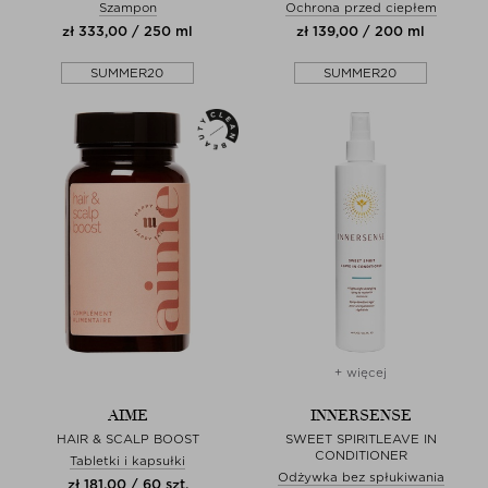
Szampon
Ochrona przed ciepłem
zł 333,00 / 250 ml
zł 139,00 / 200 ml
SUMMER20
SUMMER20
+ więcej
AIME
INNERSENSE
HAIR & SCALP BOOST
SWEET SPIRITLEAVE IN
CONDITIONER
Tabletki i kapsułki
Odżywka bez spłukiwania
zł 181,00 / 60 szt.