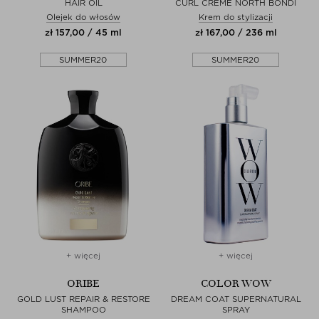
HAIR OIL
CURL CRÈME NORTH BONDI
Olejek do włosów
Krem do stylizacji
zł 157,00 / 45 ml
zł 167,00 / 236 ml
SUMMER20
SUMMER20
+ więcej
+ więcej
ORIBE
COLOR WOW
GOLD LUST REPAIR & RESTORE
DREAM COAT SUPERNATURAL
SHAMPOO
SPRAY