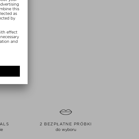
EALS
2 BEZPŁATNE PRÓBKI
ie
do wyboru