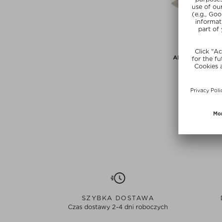
AKTUALNIE WY
BED OF N
BON ECO C
Maty do aku
zł 330,00 / 
Ekskluzy
SUMMER
SZYBKA DOSTAWA
Czas dostawy 2-4 dni roboczych