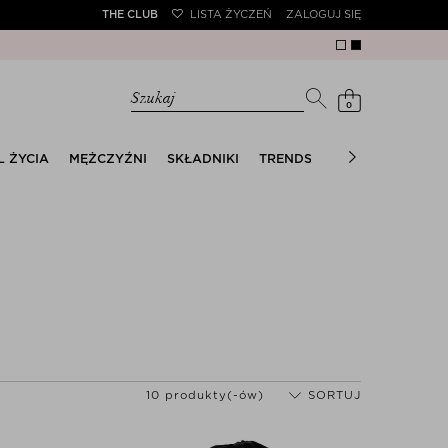
THE CLUB
LISTA ŻYCZEŃ
ZALOGUJ SIĘ
tra – tylko w aplikacji)
Szukaj
0
L ŻYCIA
MĘŻCZYŹNI
SKŁADNIKI
TRENDS
THE SUMMER EDI
10 produkty(-ów)
SORTUJ