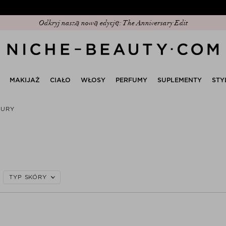
epsza wyprzedaż beauty tego sezonu już trwa! | Kod: SUMMER20 (+5% eks
Odkryj naszą nową edycję: The Anniversary Edit
MAKIJAŻ
CIAŁO
WŁOSY
PERFUMY
SUPLEMENTY
STY
SURY
TYP SKÓRY