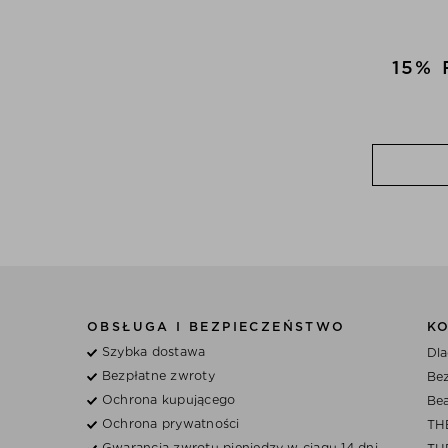
15%
OBSŁUGA I BEZPIECZEŃSTWO
K
Szybka dostawa
Dla
Bezpłatne zwroty
Bez
Ochrona kupującego
Bea
Ochrona prywatności
TH
Gwarancja zwrotu pieniędzy w ciągu 14 dni