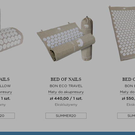
AILS
BED OF NAILS
BED 
ILLOW
BON ECO TRAVEL
BON 
presury
Maty do akupresury
Maty do
1 szt.
zł 440,00 / 1 szt.
zł 550,
wny
Ekskluzywny
Eksk
20
SUMMER20
SU