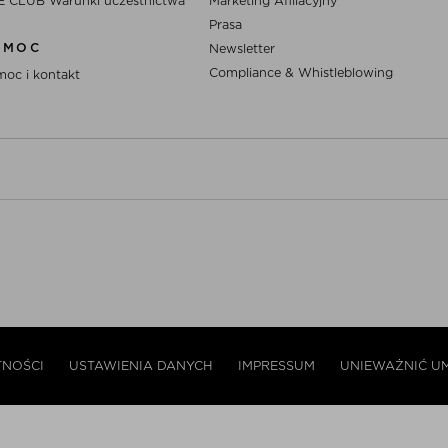
E CLUB Warunki uczestnictwa
Marketing Afiliacyjny
Prasa
OMOC
Newsletter
Compliance & Whistleblowing
oc i kontakt
TNOŚCI
USTAWIENIA DANYCH
IMPRESSUM
UNIEWAŻNIĆ 