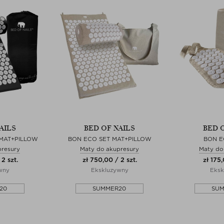
AILS
BED OF NAILS
BED 
 MAT+PILLOW
BON ECO SET MAT+PILLOW
BON E
presury
Maty do akupresury
Maty do
2 szt.
zł 750,00 / 2 szt.
zł 175,
wny
Ekskluzywny
Eksk
20
SUMMER20
SU