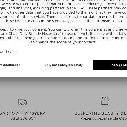
PRZEDANY
AKTUALNIE WYPRZEDANY
AILS
BED OF NAILS
USHION
BON STRAP – BLACK
presury
Maty do akupresury
1 szt.
zł 165,00 / 1 szt.
wny
Ekskluzywny
20
SUMMER20
DARMOWA WYSYŁKA
BEZPŁATNE BEAUTY D
od zł 270,00*
Prezent specjalnie dla Cieb