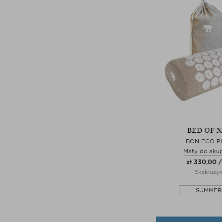
BED OF N
BON ECO P
Maty do aku
zł 330,00 / 
Ekskluzy
SUMMER