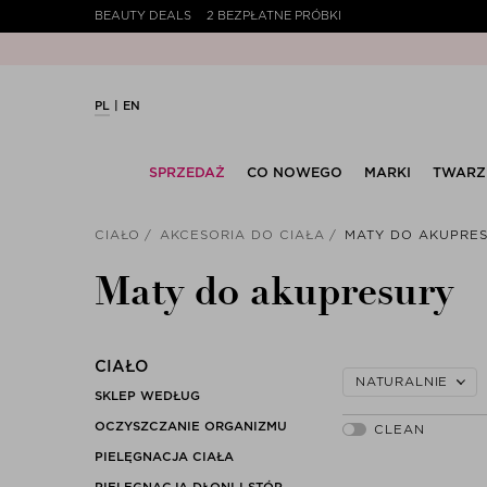
BEAUTY DEALS
2 BEZPŁATNE PRÓBKI
20% PEAK HOLIDAY – Najl
PL
EN
SPRZEDAŻ
CO NOWEGO
MARKI
TWARZ
CIAŁO
AKCESORIA DO CIAŁA
MATY DO AKUPRE
Maty do akupresury
CIAŁO
NATURALNIE
SKLEP WEDŁUG
OCZYSZCZANIE ORGANIZMU
PIELĘGNACJA CIAŁA
PIELĘGNACJA DŁONI I STÓP