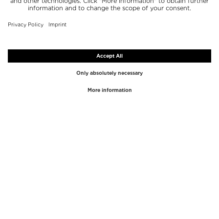
NAJPOPULARNIEJSZE
NAJPOPULARNIEJSZE
MARKI
KATEGORIE
Westman Atelier
Błyszczyk do ust
Paula's Choice
Rozświetlacz
Chantecaille
Korektor
Diptyque
Przybory do makijażu
Byredo
Peeling do twarzy
PHLUR
Płyn do demakijażu
Creed
Perfumy