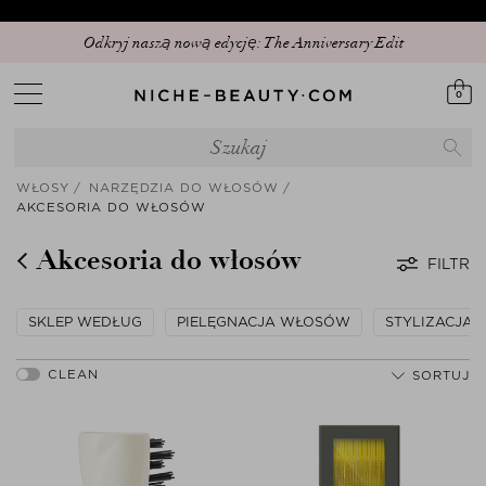
15% PEAK HOLIDAY – Najlepsza wyprzedaż beauty tego sezonu już trwa! |
Kod: SUNSHINE15 (+5% ekstra – tylko w aplikacji)
0
WŁOSY
NARZĘDZIA DO WŁOSÓW
AKCESORIA DO WŁOSÓW
Akcesoria do włosów
FILTR
SKLEP WEDŁUG
PIELĘGNACJA WŁOSÓW
STYLIZACJA
SORTUJ