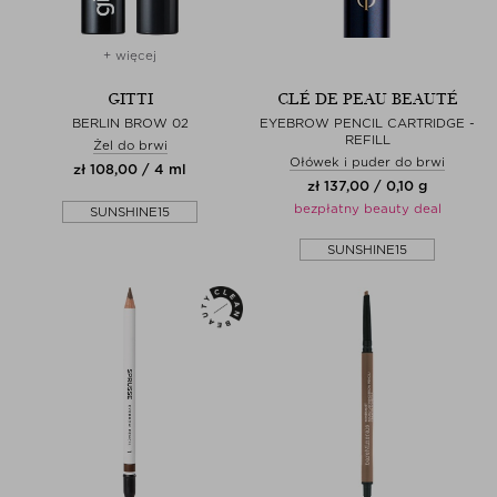
+ więcej
GITTI
CLÉ DE PEAU BEAUTÉ
BERLIN BROW 02
EYEBROW PENCIL CARTRIDGE -
REFILL
Żel do brwi
Ołówek i puder do brwi
zł 108,00 / 4 ml
zł 137,00 / 0,10 g
bezpłatny beauty deal
SUNSHINE15
SUNSHINE15