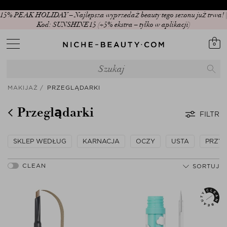
15% PEAK HOLIDAY – Najlepsza wyprzedaż beauty tego sezonu już trwa! |
Kod: SUNSHINE15 (+5% ekstra – tylko w aplikacji)
0
MAKIJAŻ
PRZEGLĄDARKI
Przeglądarki
FILTR
SKLEP WEDŁUG
KARNACJA
OCZY
USTA
PRZYB
SORTUJ