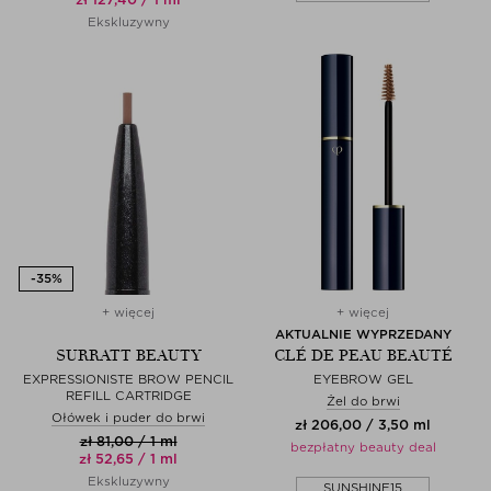
Ekskluzywny
+ więcej
+ więcej
AKTUALNIE WYPRZEDANY
SURRATT BEAUTY
CLÉ DE PEAU BEAUTÉ
EXPRESSIONISTE BROW PENCIL
EYEBROW GEL
REFILL CARTRIDGE
Żel do brwi
Ołówek i puder do brwi
zł 206,00 / 3,50 ml
zł 81,00 / 1 ml
bezpłatny beauty deal
zł 52,65 / 1 ml
Ekskluzywny
SUNSHINE15