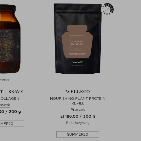
więcej
T + BRAVE
WELLECO
COLLAGEN
NOURISHING PLANT PROTEIN
REFILL
oszek
Proszek
00 / 200 g
zł 186,00 / 300 g
Ekskluzywny
MMER20
SUMMER20