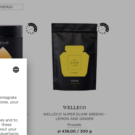
MMER20
LLECO
WELLECO
OTEIN ELIXIR -
WELLECO SUPER ELIXIR GREENS -
IONFRUIT
LEMON AND GINGER
oszek
Proszek
00 / 270 g
zł 436,00 / 300 g