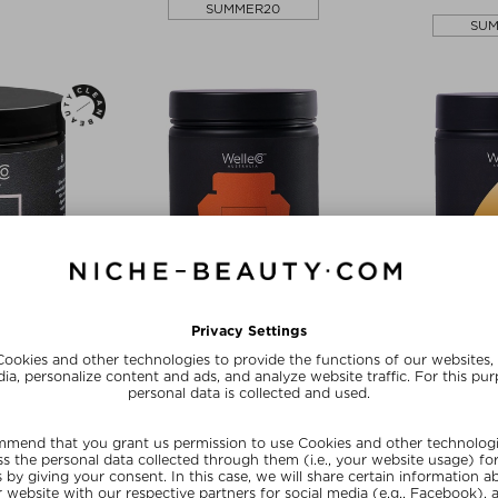
SUMMER20
SU
CO
WELLECO
WE
LIXIR 120G
THE SUPER ELIXIR™ BLOOD
THE HYDROPR
URED
ORANGE REFILL
PASS
k
Proszek
Pr
 120 g
zł 392,00 / 300 g
zł 196,