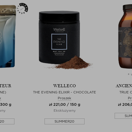
+ 
TEUR
WELLECO
ANCIEN
NE)
THE EVENING ELIXIR - CHOCOLATE
TRUE 
k
Proszek
Pr
 300 g
zł 221,00 / 150 g
zł 206,
wny
Ekskluzywny
SU
20
SUMMER20