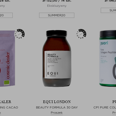
28 szt.
zł 132,00 / 14 szt.
zł 196,
wny
Ekskluzywny
SU
20
SUMMER20
EALER
EQUI LONDON
P
KING CACAO
BEAUTY FORMULA 30 DAY
CP1 PURE CO
k
Proszek
Pr