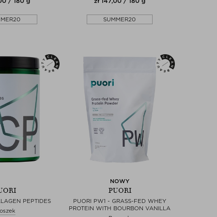
00 / 180 g
zł 147,00 / 180 g
MMER20
SUMMER20
NOWY
UORI
PUORI
LLAGEN PEPTIDES
PUORI PW1 - GRASS-FED WHEY
PROTEIN WITH BOURBON VANILLA
oszek