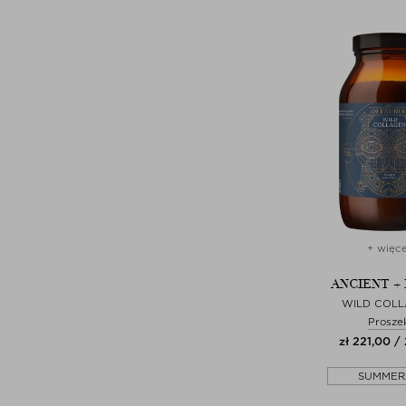
+ więce
ANCIENT +
WILD COL
Prosze
zł 221,00 /
SUMMER