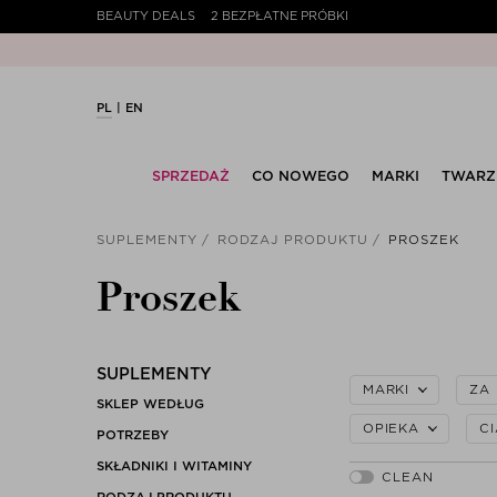
BEAUTY DEALS
2 BEZPŁATNE PRÓBKI
20% PEAK HOLIDAY – Najl
PL
EN
SPRZEDAŻ
CO NOWEGO
MARKI
TWARZ
SUPLEMENTY
RODZAJ PRODUKTU
PROSZEK
Proszek
SUPLEMENTY
MARKI
ZA
SKLEP WEDŁUG
OPIEKA
C
POTRZEBY
SKŁADNIKI I WITAMINY
RODZAJ PRODUKTU