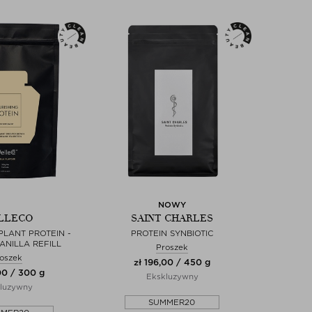
NOWY
LLECO
SAINT CHARLES
PLANT PROTEIN -
PROTEIN SYNBIOTIC
ANILLA REFILL
Proszek
oszek
zł 196,00 / 450 g
00 / 300 g
Ekskluzywny
luzywny
SUMMER20