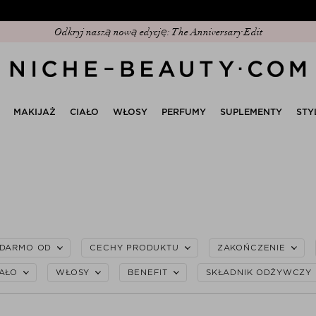
epsza wyprzedaż beauty tego sezonu już trwa! | Kod: SUMMER20 (+5% eks
Odkryj naszą nową edycję: The Anniversary Edit
MAKIJAŻ
CIAŁO
WŁOSY
PERFUMY
SUPLEMENTY
STY
 DARMO OD
CECHY PRODUKTU
ZAKOŃCZENIE
IAŁO
WŁOSY
BENEFIT
SKŁADNIK ODŻYWCZY