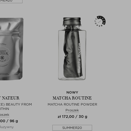
MMER20
NOWY
 NATEUR
MATCHA ROUTINE
CE) BEAUTY FROM
MATCHA ROUTINE POWDER
ITHIN
Proszek
oszek
zł 172,00 / 30 g
,00 / 96 g
luzywny
SUMMER20