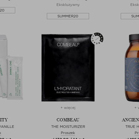
Ekskluzywny
Eksk
20
SUMMER20
SU
+ więcej
+ 
ITY
COMBEAU
ANCIEN
VANILLE
THE MOISTURIZER
TRUE 
k
Proszek
Pr