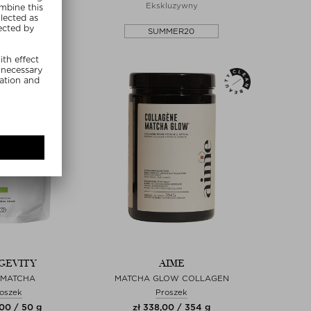
luzywny
Ekskluzywny
MMER20
SUMMER20
GEVITY
AIME
 MATCHA
MATCHA GLOW COLLAGEN
oszek
Proszek
,00 / 50 g
zł 338,00 / 354 g