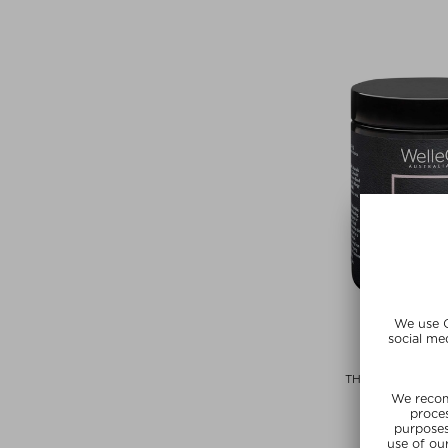
WELLE
THE COLLAGEN E
UNFLAVO
Prosze
zł 270,00 /