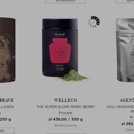
SUMMER20
SU
 BRAVE
WELLECO
AGENT
LLAGEN
THE SUPER ELIXIR MIXED BERRY
HOLI (RADIAN
W
k
Proszek
Pr
 250 g
zł 436,00 / 300 g
zł 265
Ekskluzywny
Eksk
20