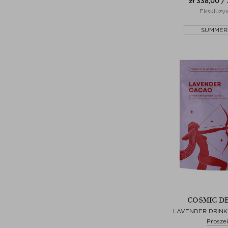
zł 338,00 / 
Ekskluzy
SUMMER
COSMIC D
LAVENDER DRIN
Prosze