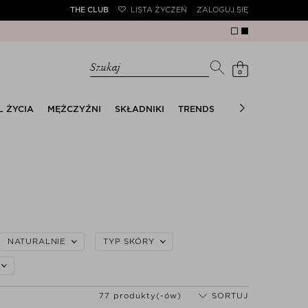
THE CLUB
LISTA ŻYCZEŃ
ZALOGUJ SIĘ
tra – tylko w aplikacji)
Szukaj
0
L ŻYCIA
MĘŻCZYŹNI
SKŁADNIKI
TRENDS
THE SUMMER EDI
NATURALNIE
TYP SKÓRY
77 produkty(-ów)
SORTUJ