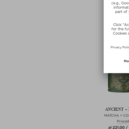
Ekskluzy
SUMMER
ANCIENT +
MATCHA + C
Prosze
zł 221,00 /