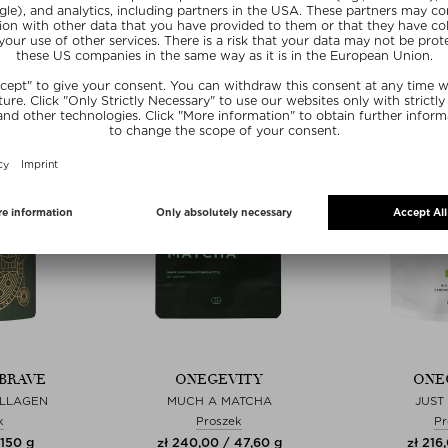
wny
Ekskluzywny
Eksk
20
SUMMER20
SU
 BRAVE
ONEGEVITY
ONE
OLLAGEN
MUCH A MATCHA
JUST
k
Proszek
Pr
 150 g
zł 240,00 / 47,60 g
zł 216