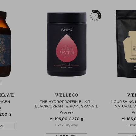
j
 BRAVE
WELLECO
WE
LAGEN
THE HYDROPROTEIN ELIXIR -
NOURISHING 
BLACKCURRANT & POMEGRANATE
NATURAL V
k
Proszek
Pr
 200 g
zł 196,00 / 270 g
zł 186,
Ekskluzywny
Eksk
20