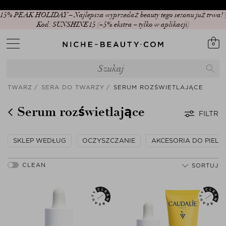
15% PEAK HOLIDAY – Najlepsza wyprzedaż beauty tego sezonu już trwa! |
Kod: SUNSHINE15 (+5% ekstra – tylko w aplikacji)
0
TWARZ
SERA DO TWARZY
SERUM ROZŚWIETLAJĄCE
Serum rozświetlające
FILTR
SKLEP WEDŁUG
OCZYSZCZANIE
AKCESORIA DO PIELĘ
SORTUJ