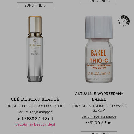
SUNSHINE15
SUNSHINE15
AKTUALNIE WYPRZEDANY
CLÉ DE PEAU BEAUTÉ
BAKEL
BRIGHTENING SERUM SUPREME
THIO-CREVITALISING GLOWING
SERUM
Serum rozjaśniające
Serum rozjaśniające
zł 1.710,00 / 40 ml
zł 91,00 / 3 ml
bezpłatny beauty deal