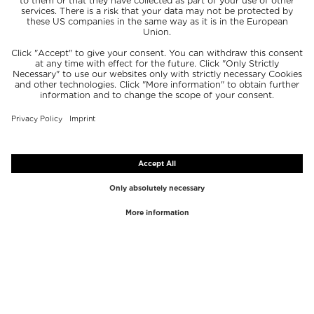
Odżywka
Maska i kuracja do włosów
zł 147,00 / 250 ml
zł 265,00 / 170 ml
Ekskluzywny
Ekskluzywny
SUMMER20
SUMMER20
GOOP
THE EVERY
GOOPGLOW AMINO ACID
VOLUMIZING DRY SHAMPOO
SHINEBATH SHAMPOO
Suchy szampon