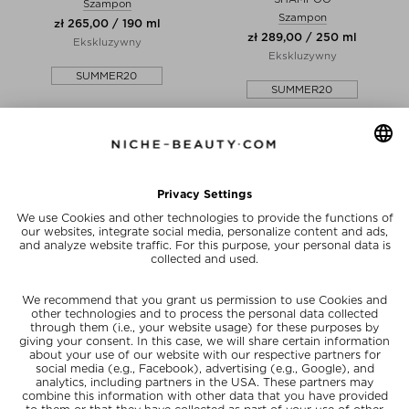
Szampon
Szampon
zł 265,00 / 190 ml
zł 289,00 / 250 ml
Ekskluzywny
Ekskluzywny
SUMMER20
SUMMER20
CEREMONIA
CEREMONIA
WEIGHTLESS CONDITIONER
WELLNESS KIT