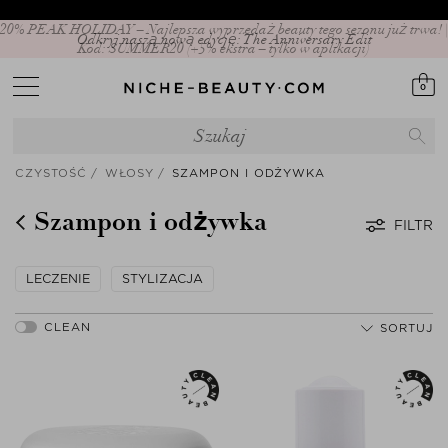
20% PEAK HOLIDAY – Najlepsza wyprzedaż beauty tego sezonu już trwa! |
Kod: SUMMER20 (+5% ekstra – tylko w aplikacji)
0
CZYSTOŚĆ
WŁOSY
SZAMPON I ODŻYWKA
Szampon i odżywka
FILTR
LECZENIE
STYLIZACJA
SORTUJ