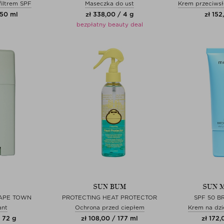
filtrem SPF
Maseczka do ust
Krem przeciwsł
 50 ml
zł 338,00 / 4 g
zł 152
bezpłatny beauty deal
SUN BUM
SUN 
APE TOWN
PROTECTING HEAT PROTECTOR
SPF 50 
ant
Ochrona przed ciepłem
Krem na dzie
 72 g
zł 108,00 / 177 ml
zł 172,