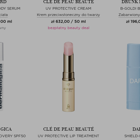
YRD
CLÉ DE PEAU BEAUTÉ
DRUNK 
ODY SERUM
UV PROTECTIVE CREAM
B-GOLDI 
iała
Krem przeciwsłoneczny do twarzy
Zabarwiony
 100 ml
zł 632,00 / 50 ml
zł 196,
wny
bezpłatny beauty deal
GICA
CLÉ DE PEAU BEAUTÉ
DA
OVERY SPF50
UV PROTECTIVE LIP TREATMENT
SHIELD-