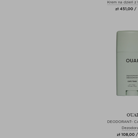
Krem na dzień z 
zł 451,00 /
OUAI
DEODORANT- C
Dezodor
zł 108,00 /