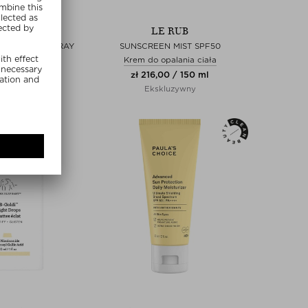
N BUM
LE RUB
OOL DOWN SPRAY
SUNSCREEN MIST SPF50
po słońcu
Krem do opalania ciała
00 / 200 ml
zł 216,00 / 150 ml
luzywny
Ekskluzywny