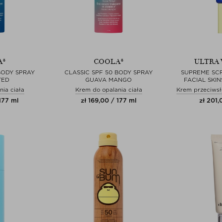
A®
COOLA®
ULTRA 
BODY SPRAY
CLASSIC SPF 50 BODY SPRAY
SUPREME SC
TED
GUAVA MANGO
FACIAL SKI
ia ciała
Krem do opalania ciała
Krem przeciwsł
177 ml
zł 169,00 / 177 ml
zł 201,