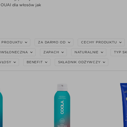
 OUAI dla włosów jak
P PRODUKTU
ZA DARMO OD
CECHY PRODUKTU
IWSŁONECZNA
ZAPACH
NATURALNIE
TYP S
WŁOSY
BENEFIT
SKŁADNIK ODŻYWCZY