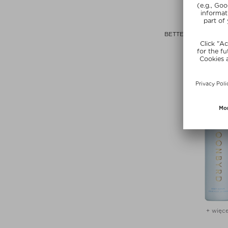
DR. EMI AR
BETTER BALM CERAM
Balsam do
zł 127,00 /
+ więce