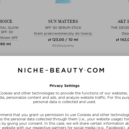
HOICE
SUN MATTERS
AKT 
TIAL GLOW
SPF 50 SERUM STICK
THE DEO
 SPF 30
Krem przeciwsłoneczny do twarzy
Dez
filtrem SPF
zł 123,00 / 10 ml
zł 142,
 60 ml
Ekskluzywny