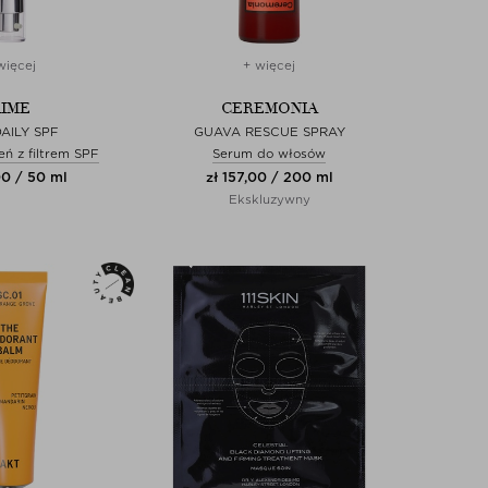
więcej
+ więcej
IME
CEREMONIA
AILY SPF
GUAVA RESCUE SPRAY
ń z filtrem SPF
Serum do włosów
00 / 50 ml
zł 157,00 / 200 ml
Ekskluzywny