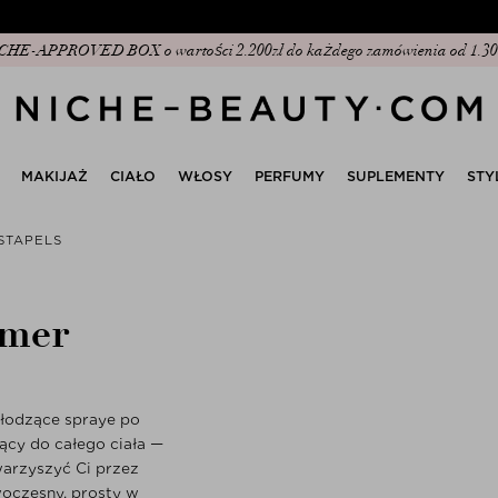
Odkryj naszą nową edycję: The Anniversary Edit
MAKIJAŻ
CIAŁO
WŁOSY
PERFUMY
SUPLEMENTY
STY
STAPELS
mmer
hłodzące spraye po
ący do całego ciała —
warzyszyć Ci przez
woczesny, prosty w