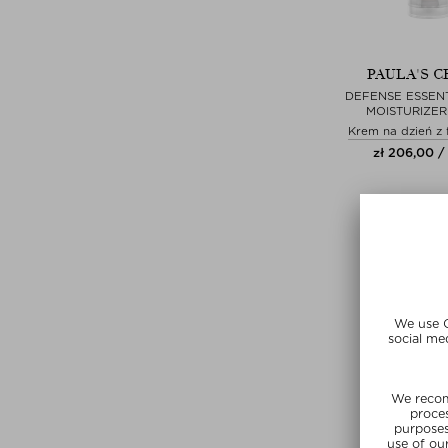
PAULA'S C
DEFENSE ESSEN
MOISTURIZER
Krem na dzień z 
zł 206,00 /