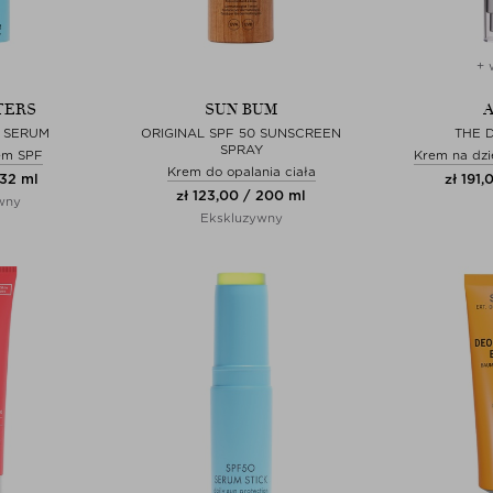
+ 
TERS
SUN BUM
A
T SERUM
ORIGINAL SPF 50 SUNSCREEN
THE D
SPRAY
rem SPF
Krem na dzie
Krem do opalania ciała
 32 ml
zł 191,
zł 123,00 / 200 ml
wny
Ekskluzywny