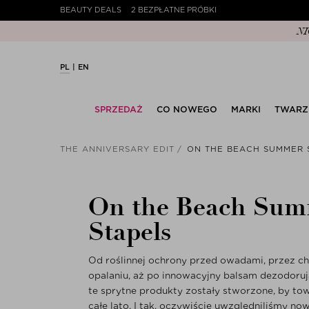
BEAUTY DEALS
2 BEZPŁATNE PRÓBKI
PL
EN
SPRZEDAŻ
CO NOWEGO
MARKI
TWARZ
THE ANNIVERSARY EDIT
ON THE BEACH SUMMER 
On the Beach Su
Stapels
Od roślinnej ochrony przed owadami, przez c
opalaniu, aż po innowacyjny balsam dezodoruj
te sprytne produkty zostały stworzone, by to
całe lato. I tak, oczywiście uwzględniliśmy no