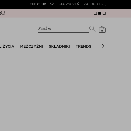
THE CLUB
LISTA ŻYCZEŃ
ZALOGUJ SIĘ
Szukaj
0
L ŻYCIA
MĘŻCZYŹNI
SKŁADNIKI
TRENDS
THE SUMMER EDI