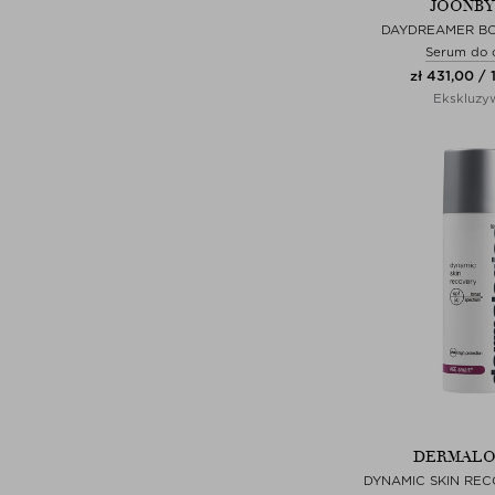
JOONB
DAYDREAMER B
Serum do c
zł 431,00 /
Ekskluzy
DERMALO
DYNAMIC SKIN REC