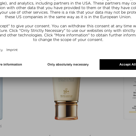
PA SKIN
ULTRA VIOLETTE
SU
IDE LIP CARE
FUTURE FLUID SPF 50+
AFTER SUN C
SKINSCREEN
 ust
Ciało 
Krem przeciwsłoneczny do twarzy
 12 ml
zł 108,
zł 216,00 / 50 ml
Eksk
j